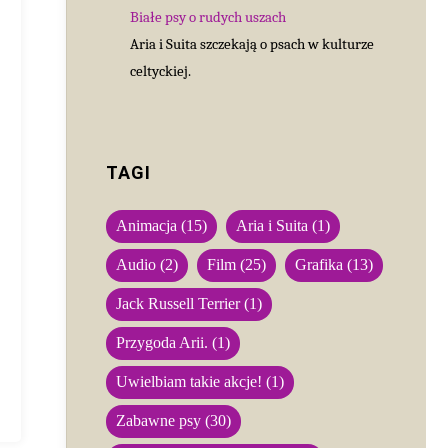
Białe psy o rudych uszach
Aria i Suita szczekają o psach w kulturze
celtyckiej.
TAGI
Animacja
(15)
Aria i Suita
(1)
Audio
(2)
Film
(25)
Grafika
(13)
Jack Russell Terrier
(1)
Przygoda Arii.
(1)
Uwielbiam takie akcje!
(1)
Zabawne psy
(30)