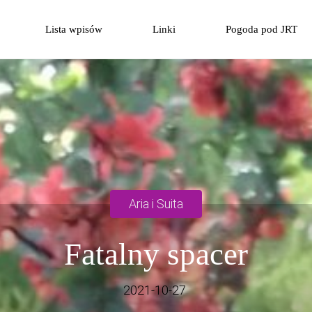
Przejdź
Lista wpisów
Linki
Pogoda pod JRT
do
treści
Aria i Suita
Fatalny spacer
2021-10-27