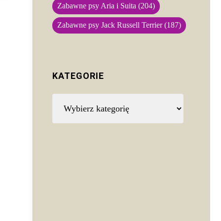
Zabawne psy Aria i Suita
(204)
Zabawne psy Jack Russell Terrier
(187)
KATEGORIE
Kategorie