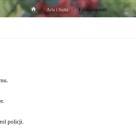
Strona
Aria i Suita
Fatalny spacer
główna
omu.
r.
ol policji.