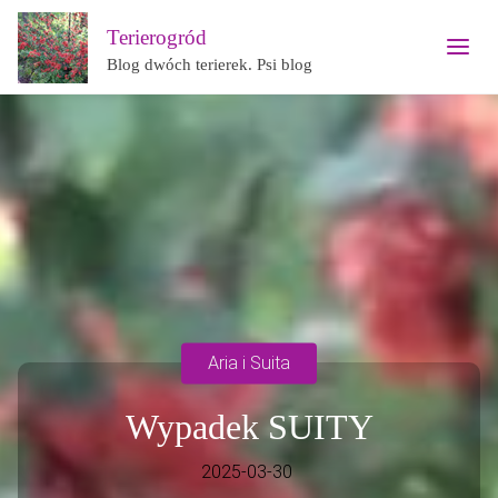
Terierogród
Blog dwóch terierek. Psi blog
Aria i Suita
Wypadek SUITY
2025-03-30