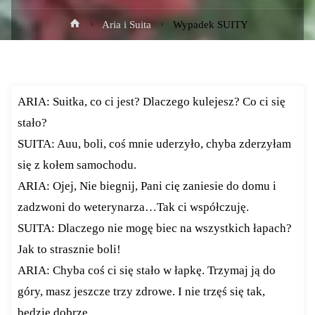
Strona
Aria i Suita
Wypadek SUITY
główna
ARIA: Suitka, co ci jest? Dlaczego kulejesz? Co ci się
stało?
SUITA: Auu, boli, coś mnie uderzyło, chyba zderzyłam
się z kołem samochodu.
ARIA: Ojej, Nie biegnij, Pani cię zaniesie do domu i
zadzwoni do weterynarza…Tak ci współczuję.
SUITA: Dlaczego nie mogę biec na wszystkich łapach?
Jak to strasznie boli!
ARIA: Chyba coś ci się stało w łapkę. Trzymaj ją do
góry, masz jeszcze trzy zdrowe. I nie trzęś się tak,
będzie dobrze.