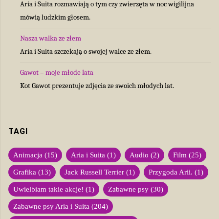
Aria i Suita rozmawiają o tym czy zwierzęta w noc wigilijna
mówią ludzkim głosem.
Nasza walka ze złem
Aria i Suita szczekają o swojej walce ze złem.
Gawot – moje młode lata
Kot Gawot prezentuje zdjęcia ze swoich młodych lat.
TAGI
Animacja
(15)
Aria i Suita
(1)
Audio
(2)
Film
(25)
Grafika
(13)
Jack Russell Terrier
(1)
Przygoda Arii.
(1)
Uwielbiam takie akcje!
(1)
Zabawne psy
(30)
Zabawne psy Aria i Suita
(204)