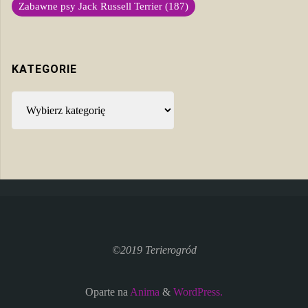
Zabawne psy Jack Russell Terrier
(187)
KATEGORIE
Kategorie
©2019 Terierogród
Oparte na
Anima
&
WordPress.