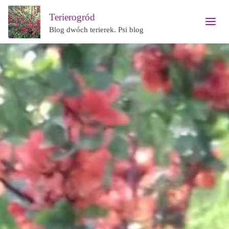
Terierogród
Blog dwóch terierek. Psi blog