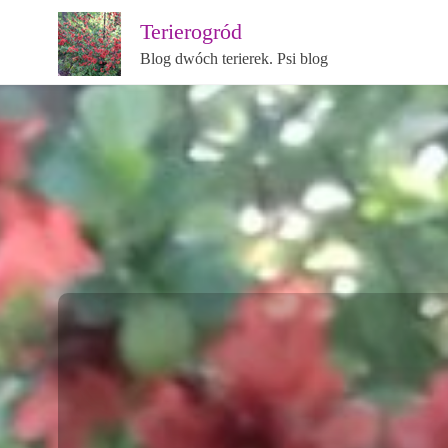
Terierogród
Blog dwóch terierek. Psi blog