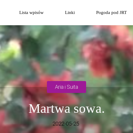
Przejdź
Lista wpisów
Linki
Pogoda pod JRT
do
treści
Aria i Suita
Martwa sowa.
2022-05-25