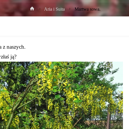
Strona
Aria i Suita
Martwa sowa.
główna
a z naszych.
złaś ją?