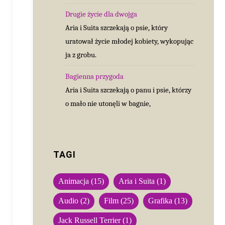
Drugie życie dla dwojga
Aria i Suita szczekają o psie, który
uratował życie młodej kobiety, wykopując
ja z grobu.
Bagienna przygoda
Aria i Suita szczekają o panu i psie, którzy
o mało nie utonęli w bagnie,
TAGI
Animacja
(15)
Aria i Suita
(1)
Audio
(2)
Film
(25)
Grafika
(13)
Jack Russell Terrier
(1)