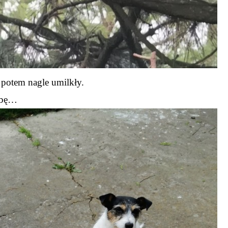
 potem nagle umilkły.
łobę…