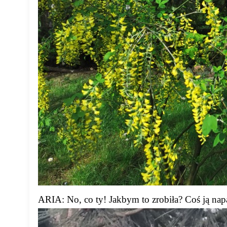
ARIA: No, co ty! Jakbym to zrobiła? Coś ją napa