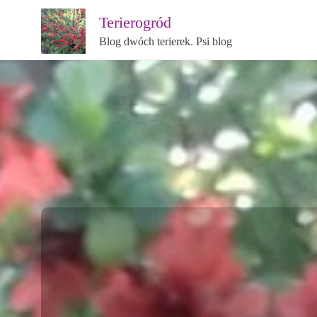
Terierogród
Blog dwóch terierek. Psi blog