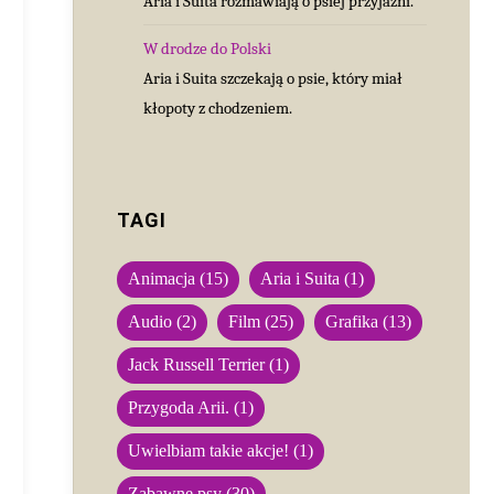
Aria i Suita rozmawiają o psiej przyjaźni.
W drodze do Polski
Aria i Suita szczekają o psie, który miał
kłopoty z chodzeniem.
TAGI
Animacja
(15)
Aria i Suita
(1)
Audio
(2)
Film
(25)
Grafika
(13)
Jack Russell Terrier
(1)
Przygoda Arii.
(1)
Uwielbiam takie akcje!
(1)