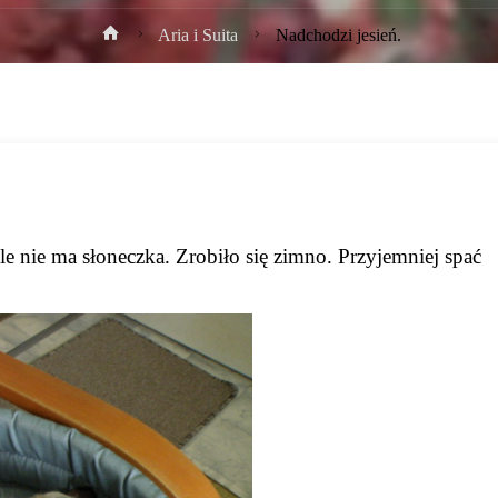
Strona
Aria i Suita
Nadchodzi jesień.
główna
e nie ma słoneczka. Zrobiło się zimno. Przyjemniej spać