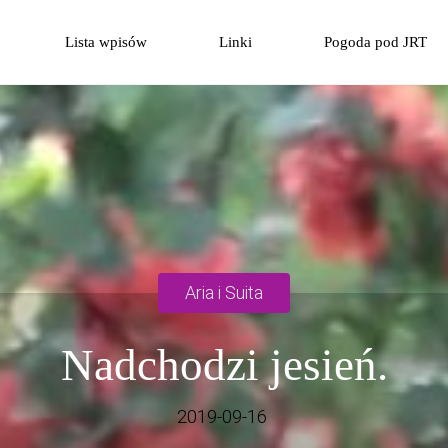
Przejdź
Lista wpisów
Linki
Pogoda pod JRT
do
treści
Aria i Suita
Nadchodzi jesień.
2019-09-16