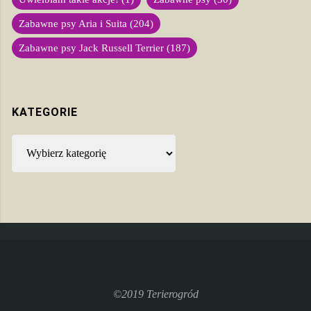
Zabawne psy Aria i Suita
(204)
Zabawne psy Jack Russell Terrier
(187)
KATEGORIE
Kategorie
©2019 Terierogród