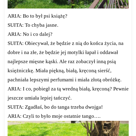
ARIA: Bo to był psi książę?
SUITA: To chyba jasne.
ARIA: No i co dalej?
SUITA: Obiecywał, że będzie z nią do końca życia, na
dobre i na złe, że będzie jej motylki łapał i oddawał
najlepsze mięsne kąski. Ale raz zobaczył inną psią
księżniczkę. Miała piękną, białą, kręconą sierść,
pachniała lepszymi perfumami i miała złotą obróżkę.
ARIA: I co, pobiegł za tą wredną białą, kręconą? Pewnie
jeszcze umiała lepiej tańczyć.
SUITA: Zgadłaś, bo do tanga trzeba dwojga!
ARIA: Czyli to było moje ostatnie tango….