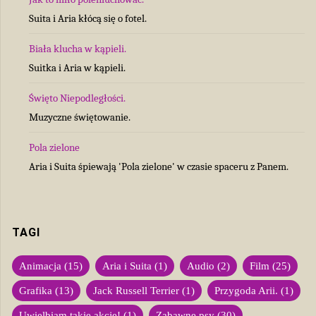
Suita i Aria kłócą się o fotel.
Biała klucha w kąpieli.
Suitka i Aria w kąpieli.
Święto Niepodległości.
Muzyczne świętowanie.
Pola zielone
Aria i Suita śpiewają 'Pola zielone' w czasie spaceru z Panem.
TAGI
Animacja
(15)
Aria i Suita
(1)
Audio
(2)
Film
(25)
Grafika
(13)
Jack Russell Terrier
(1)
Przygoda Arii.
(1)
Uwielbiam takie akcje!
(1)
Zabawne psy
(30)