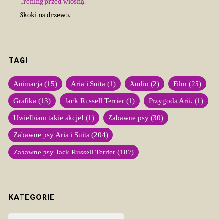
Trening przed wiosną.
Skoki na drzewo.
TAGI
Animacja
(15)
Aria i Suita
(1)
Audio
(2)
Film
(25)
Grafika
(13)
Jack Russell Terrier
(1)
Przygoda Arii.
(1)
Uwielbiam takie akcje!
(1)
Zabawne psy
(30)
Zabawne psy Aria i Suita
(204)
Zabawne psy Jack Russell Terrier
(187)
KATEGORIE