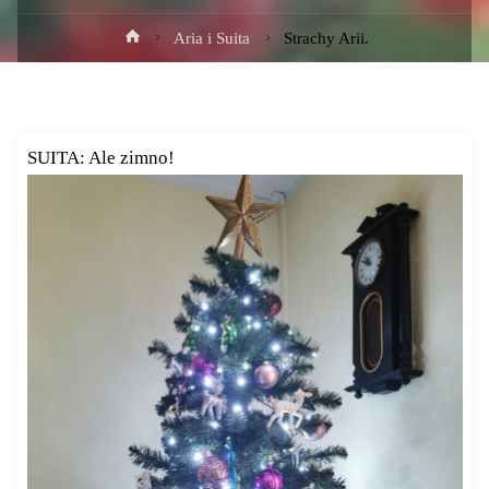
Strona
Aria i Suita
Strachy Arii.
główna
SUITA: Ale zimno!