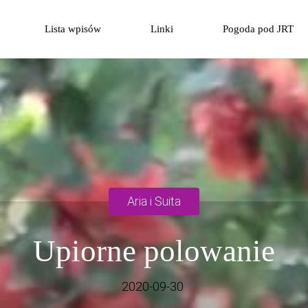
Przejdź
Lista wpisów
Linki
Pogoda pod JRT
do
treści
Aria i Suita
Upiorne polowanie
2020-09-30