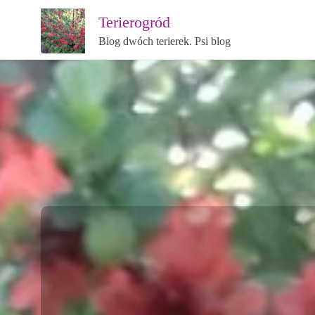
Terierogród
Blog dwóch terierek. Psi blog