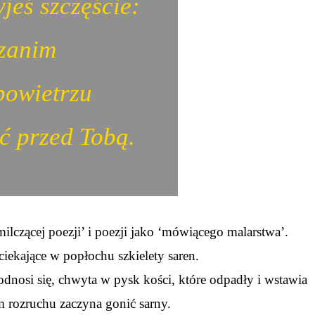
jeś szczęście:
 zanim
powietrzu
ć przed Tobą.
milczącej poezji’ i poezji jako ‘mówiącego malarstwa’.
ciekające w popłochu szkielety saren.
podnosi się, chwyta w pysk kości, które odpadły i wstawia
m rozruchu zaczyna gonić sarny.