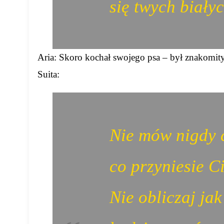
się twych biały
Aria: Skoro kochał swojego psa – był znakomit
Suita:
Nie mów nigdy 
co przyniesie Ci
Nie obliczaj ja