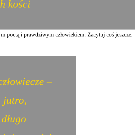
ch kości
ym poetą i prawdziwym człowiekiem. Zacytuj coś jeszcze.
człowiecze –
 jutro,
k długo