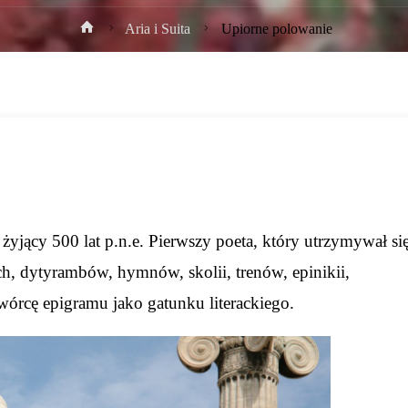
Strona
Aria i Suita
Upiorne polowanie
główna
żyjący 500 lat p.n.e. Pierwszy poeta, który utrzymywał si
ch, dytyrambów, hymnów, skolii, trenów, epinikii,
wórcę epigramu jako gatunku literackiego.