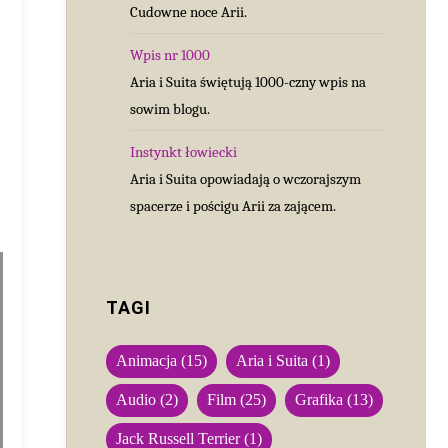
Cudowne noce Arii.
Wpis nr 1000
Aria i Suita świętują 1000-czny wpis na
sowim blogu.
Instynkt łowiecki
Aria i Suita opowiadają o wczorajszym
spacerze i pościgu Arii za zającem.
TAGI
Animacja
(15)
Aria i Suita
(1)
Audio
(2)
Film
(25)
Grafika
(13)
Jack Russell Terrier
(1)