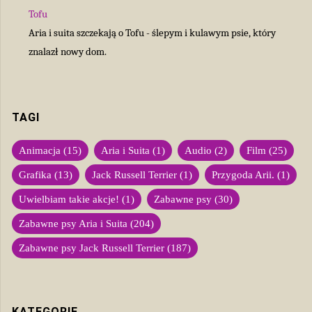
Tofu
Aria i suita szczekają o Tofu - ślepym i kulawym psie, który
znalazł nowy dom.
TAGI
Animacja
(15)
Aria i Suita
(1)
Audio
(2)
Film
(25)
Grafika
(13)
Jack Russell Terrier
(1)
Przygoda Arii.
(1)
Uwielbiam takie akcje!
(1)
Zabawne psy
(30)
Zabawne psy Aria i Suita
(204)
Zabawne psy Jack Russell Terrier
(187)
KATEGORIE