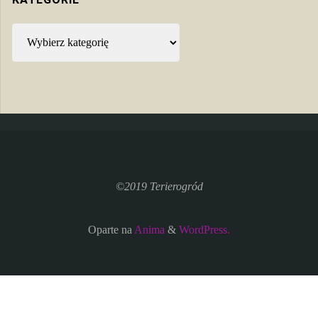
Kategorie
©2019 Terierogród
Oparte na
Anima
&
WordPress.