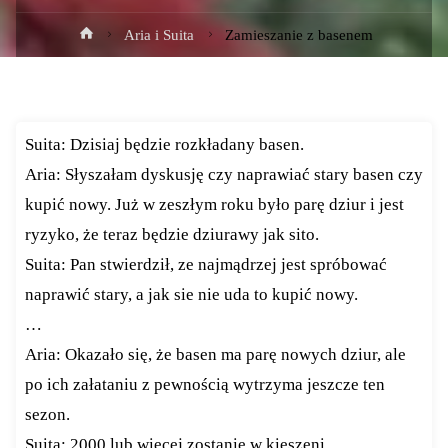
Strona
Aria i Suita
Zamieszanie z basenem
główna
Suita: Dzisiaj będzie rozkładany basen.
Aria: Słyszałam dyskusję czy naprawiać stary basen czy
kupić nowy. Już w zeszłym roku było parę dziur i jest
ryzyko, że teraz będzie dziurawy jak sito.
Suita: Pan stwierdził, ze najmądrzej jest spróbować
naprawić stary, a jak sie nie uda to kupić nowy.
…
Aria: Okazało się, że basen ma parę nowych dziur, ale
po ich załataniu z pewnością wytrzyma jeszcze ten
sezon.
Suita: 2000 lub więcej zostanie w kieszeni.