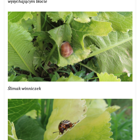
wysychającym błocie
Ślimak winniczek