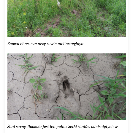
Znowu chaszcze przy rowie melioracyjnym
Ślad sarny. Dookoła jest ich pełno. Setki śladów odciśniętych w