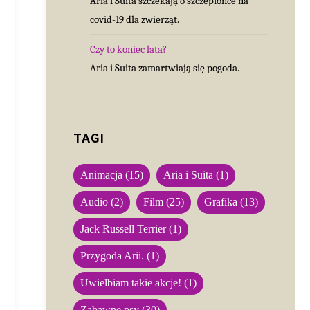
Aria i Suita szczekają o szczepionce na
covid-19 dla zwierząt.
Czy to koniec lata?
Aria i Suita zamartwiają się pogoda.
TAGI
Animacja
(15)
Aria i Suita
(1)
Audio
(2)
Film
(25)
Grafika
(13)
Jack Russell Terrier
(1)
Przygoda Arii.
(1)
Uwielbiam takie akcje!
(1)