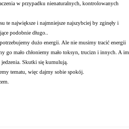
naczenia w przypadku nienaturalnych, kontrolowanych
u te największe i najmniejsze najszybciej by zginęły i
yjące podobnie długo..
 potrzebujemy dużo energii. Ale nie musimy tracić energii
y go mało chłoniemy mało toksyn, trucizn i innych. A i
jedzenia. Skutki się kumulują.
niemy tematu, więc dajmy sobie spokój.
zem.