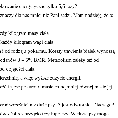
zebowanie energetyczne tylko 5,6 razy?
 znaczy dla nas mniej niż Pani sądzi. Mam nadzieję, że to
żdy kilogram masy ciała
każdy kilogram wagi ciała
a i od rodzaju pokarmu. Koszty trawienia białek wynoszą
owodanów 3 – 5% BMR. Metabolizm zależy też od
od objętości ciała.
erzchnię, a więc wyższe zużycie energii.
źć i zjeść pokarm o masie co najmniej równej masie jej
erać wcześniej niż duże psy. A jest odwrotnie. Dlaczego?
sów z 74 ras przyjęto trzy hipotezy. Większe psy mogą