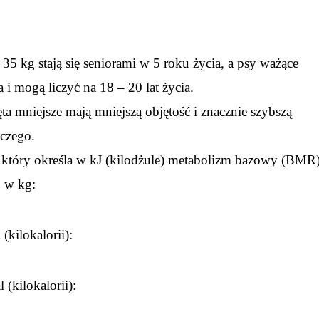
35 kg stają się seniorami w 5 roku życia, a psy ważące
a i mogą liczyć na 18 – 20 lat życia.
ęta mniejsze mają mniejszą objętość i znacznie szybszą
aczego.
ra, który określa w kJ (kilodżule) metabolizm bazowy (BMR
j w kg:
(kilokalorii):
(kilokalorii):