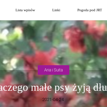
Przejdź
Lista wpisów
Linki
Pogoda pod JRT
do
treści
Aria i Suita
aczego małe psy żyją dłu
2021-04-24