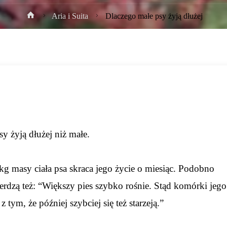
Strona
Aria i Suita
Dlaczego małe psy żyją dłużej
główna
y żyją dłużej niż małe.
kg masy ciała psa skraca jego życie o miesiąc. Podobno
erdzą też: “Większy pies szybko rośnie. Stąd komórki jego
 z tym, że później szybciej się też starzeją.”