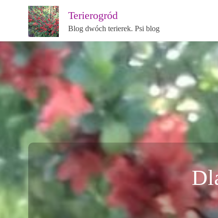
Terierogród
Blog dwóch terierek. Psi blog
Dl