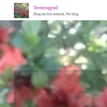
Terierogród
Blog dwóch terierek. Psi blog