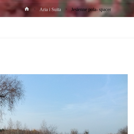
Strona
Aria i Suita
Jesienne pola- spacer
główna