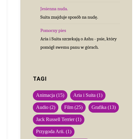
Jesienna nuda.
Suita znajduje sposób na nudę.
Pomocny pies
Aria i Suita szczekają o Ashu - psie, który
pomógł swemu panu w górach.
TAGI
Animacja
(15)
Aria i Suita
(1)
Audio
(2)
Film
(25)
Grafika
(13)
Jack Russell Terrier
(1)
Przygoda Arii.
(1)