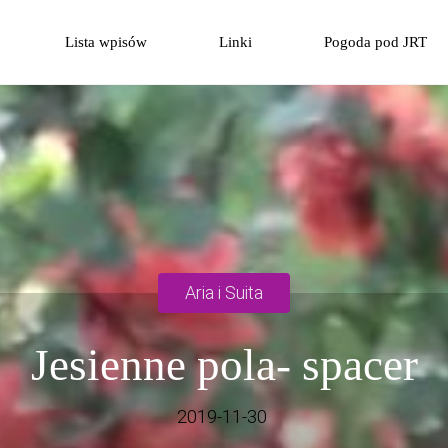
Przejdź
Lista wpisów
Linki
Pogoda pod JRT
do
treści
Aria i Suita
Jesienne pola- spacer
2019-11-30