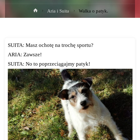
Strona
Aria i Suita
Walka o patyk.
główna
SUITA: Masz ochotę na trochę sportu?
ARIA: Zawsze!
SUITA: No to poprzeciągajmy patyk!