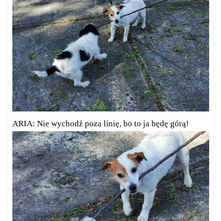
ARIA: Nie wychodź poza linię, bo to ja będę górą!