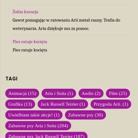
Żabia kuracja
Gawot pomagając w ratowaniu Arii został ranny. Trafia do
weterynarza. Aria dziękuje mu za pomoc.
Pies ratuje kocięta
Pies ratuje kocięta
TAGI
Animacja
(15)
Aria i Suita
(1)
Audio
(2)
Film
(25)
Grafika
(13)
Jack Russell Terrier
(1)
Przygoda Arii.
(1)
Uwielbiam takie akcje!
(1)
Zabawne psy
(30)
Zabawne psy Aria i Suita
(204)
Zabawne psy Jack Russell Terrier
(187)