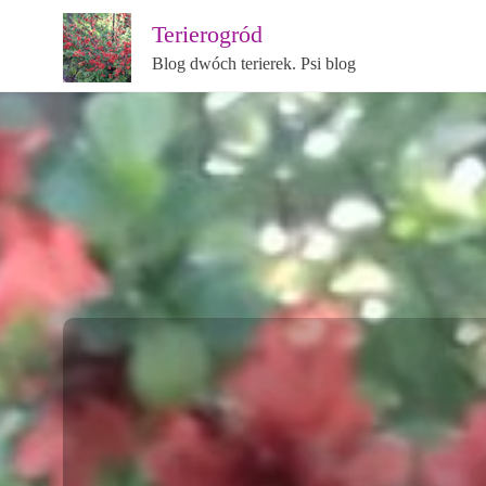
Terierogród
Blog dwóch terierek. Psi blog