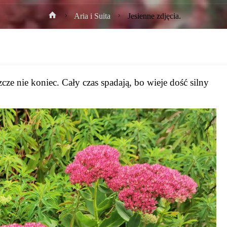
Strona
Aria i Suita
Jesienne zdjęcia.
główna
e nie koniec. Cały czas spadają, bo wieje dość silny