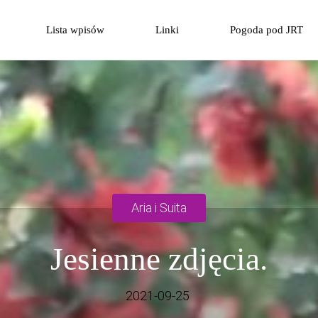
Przejdź
Lista wpisów
Linki
Pogoda pod JRT
do
treści
Aria i Suita
Jesienne zdjęcia.
2021-09-25