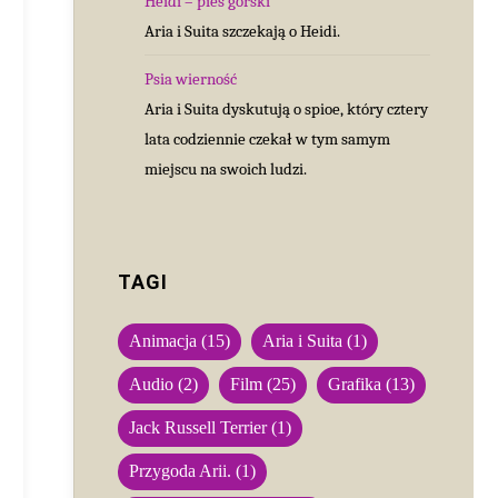
Heidi – pies górski
Aria i Suita szczekają o Heidi.
Psia wierność
Aria i Suita dyskutują o spioe, który cztery
lata codziennie czekał w tym samym
miejscu na swoich ludzi.
TAGI
Animacja
(15)
Aria i Suita
(1)
Audio
(2)
Film
(25)
Grafika
(13)
Jack Russell Terrier
(1)
Przygoda Arii.
(1)