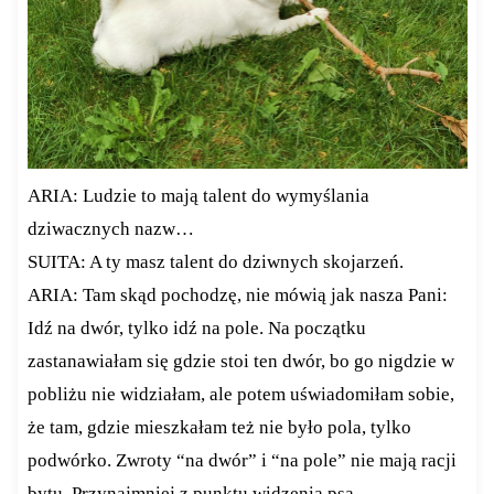
ARIA: Ludzie to mają talent do wymyślania
dziwacznych nazw…
SUITA: A ty masz talent do dziwnych skojarzeń.
ARIA: Tam skąd pochodzę, nie mówią jak nasza Pani:
Idź na dwór, tylko idź na pole. Na początku
zastanawiałam się gdzie stoi ten dwór, bo go nigdzie w
pobliżu nie widziałam, ale potem uświadomiłam sobie,
że tam, gdzie mieszkałam też nie było pola, tylko
podwórko. Zwroty “na dwór” i “na pole” nie mają racji
bytu. Przynajmniej z punktu widzenia psa.