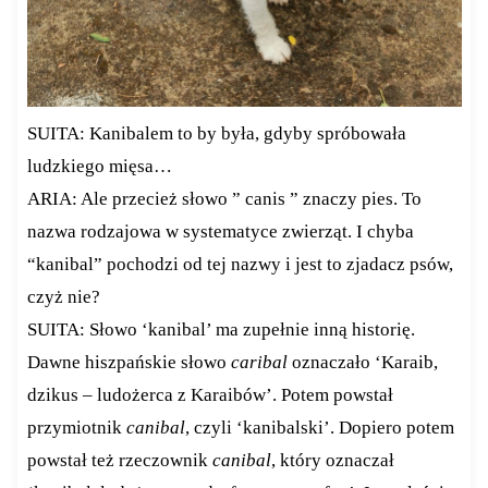
SUITA: Kanibalem to by była, gdyby spróbowała
ludzkiego mięsa…
ARIA: Ale przecież słowo ” canis ” znaczy pies. To
nazwa rodzajowa w systematyce zwierząt. I chyba
“kanibal” pochodzi od tej nazwy i jest to zjadacz psów,
czyż nie?
SUITA: Słowo ‘kanibal’ ma zupełnie inną historię.
Dawne hiszpańskie słowo
caribal
oznaczało ‘Karaib,
dzikus – ludożerca z Karaibów’. Potem powstał
przymiotnik
canibal
, czyli ‘kanibalski’. Dopiero potem
powstał też rzeczownik
canibal
, który oznaczał