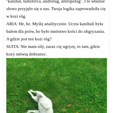
‘kanibal, ludożerca, androfag, antropofag’. I to właśnie
słowo przyjęło się u nas. Twoja logika zaprowadziła cię
w kozi róg.
ARIA: He, he. Myślę analitycznie. Uczta kanibali była
balem dla psów, bo było mnóstwo kości do obgryzania.
A gdzie jest ten kozi róg?
SUITA: Nie mam siły, zaraz cię ugryzę, to tam, gdzie
kozy mówią dobranoc.