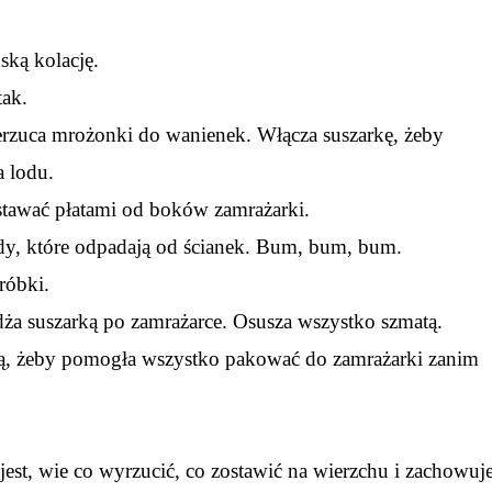
ską kolację.
tak.
zerzuca mrożonki do wanienek. Włącza suszarkę, żeby
a lodu.
dstawać płatami od boków zamrażarki.
dy, które odpadają od ścianek. Bum, bum, bum.
róbki.
żdża suszarką po zamrażarce. Osusza wszystko szmatą.
nią, żeby pomogła wszystko pakować do zamrażarki zanim
jest, wie co wyrzucić, co zostawić na wierzchu i zachowuj