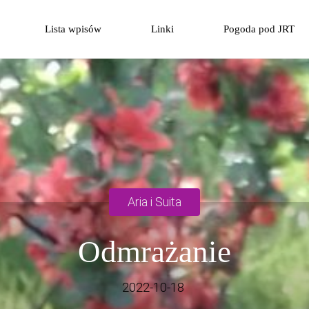
Przejdź
Lista wpisów
Linki
Pogoda pod JRT
do
treści
Aria i Suita
Odmrażanie
2022-10-18