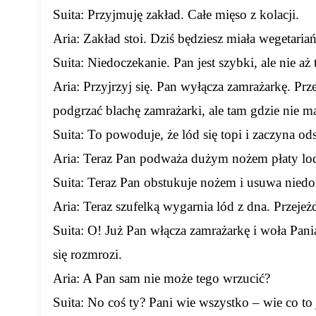
Suita: Przyjmuję zakład. Całe mięso z kolacji.
Aria: Zakład stoi. Dziś będziesz miała wegetariań
Suita: Niedoczekanie. Pan jest szybki, ale nie aż 
Aria: Przyjrzyj się. Pan wyłącza zamrażarkę. Pr
podgrzać blachę zamrażarki, ale tam gdzie nie m
Suita: To powoduje, że lód się topi i zaczyna o
Aria: Teraz Pan podważa dużym nożem płaty lo
Suita: Teraz Pan obstukuje nożem i usuwa niedo
Aria: Teraz szufelką wygarnia lód z dna. Przeje
Suita: O! Już Pan włącza zamrażarkę i woła Pa
się rozmrozi.
Aria: A Pan sam nie może tego wrzucić?
Suita: No coś ty? Pani wie wszystko – wie co to 