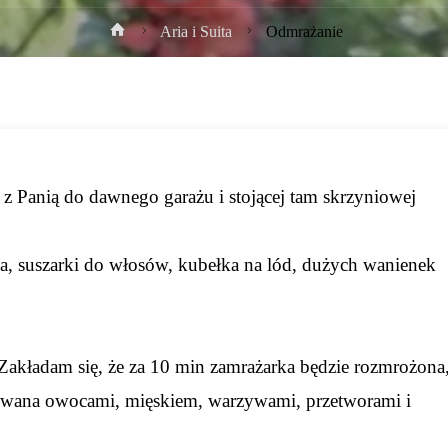
Strona
Aria i Suita
Odmrażanie
główna
a z Panią do dawnego garażu i stojącej tam skrzyniowej
ża, suszarki do włosów, kubełka na lód, dużych wanienek
. Zakładam się, że za 10 min zamrażarka będzie rozmrożona
dowana owocami, mięskiem, warzywami, przetworami i