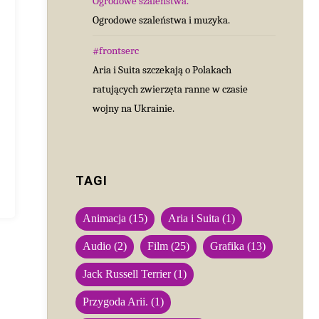
Ogrodowe szaleństwa.
Ogrodowe szaleństwa i muzyka.
#frontserc
Aria i Suita szczekają o Polakach
ratujących zwierzęta ranne w czasie
wojny na Ukrainie.
TAGI
Animacja
(15)
Aria i Suita
(1)
Audio
(2)
Film
(25)
Grafika
(13)
Jack Russell Terrier
(1)
Przygoda Arii.
(1)