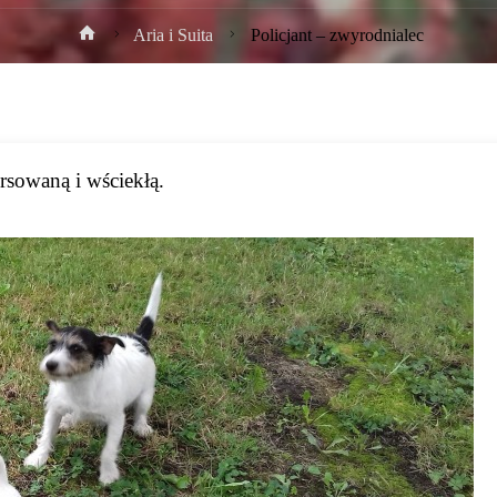
Strona
Aria i Suita
Policjant – zwyrodnialec
główna
ersowaną i wściekłą.