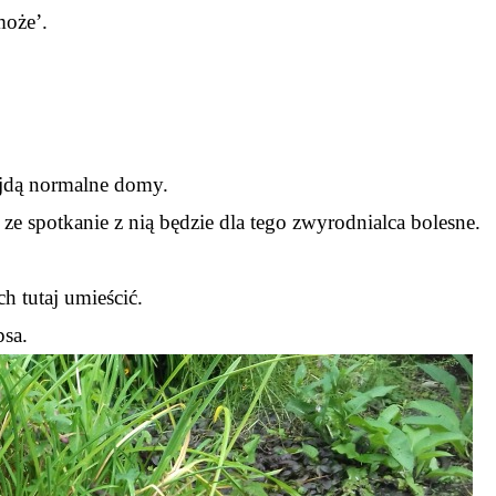
może’.
ajdą normalne domy.
i ze spotkanie z nią będzie dla tego zwyrodnialca bolesne.
ch tutaj umieścić.
psa.