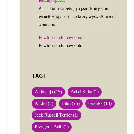
Fatalny spacer
Aria i Suita szczekają o psie, który sam
wrócił ze spaceru, na który wyszedł razem
z panem.
Powtórne udomowienie
Powtórne udomowienie
TAGI
Animacja
(15)
Aria i Suita
(1)
Audio
(2)
Film
(25)
Grafika
(13)
Jack Russell Terrier
(1)
Przygoda Arii.
(1)