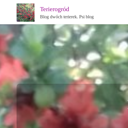
Terierogród
Blog dwóch terierek. Psi blog