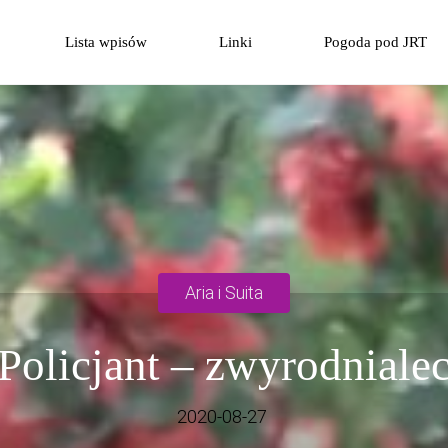
Przejdź
Lista wpisów
Linki
Pogoda pod JRT
do
treści
Aria i Suita
Policjant – zwyrodniale
2020-08-27