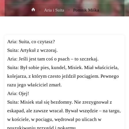
Strona
Aria i Suita
Pomnik Miśka
główna
Aria: Suita, co czytasz?
Suita: Artykuł z wczoraj.
Aria: Jeśli jest tam coś o psach – to szczekaj.
Suita: Był sobie pies, kundel, Misiek. Miał właściciela,
kolejarza, z którym czesto jeździł pociągiem. Pewnego
razu jego właściciel zmarł.
Aria: Ojej!
Suita: Misiek stał się bezdomny. Nie zrezygnował z
eskapad, ale zawsze wracał. Bywał wszędzie – na targu,
w kościele, w pociągu, wędrował po ulicach w
poszukiwaniu przygód i pokarmu.