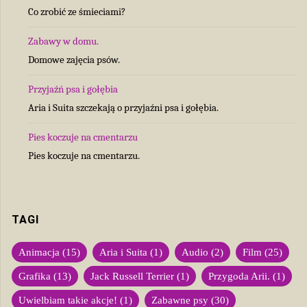
Co zrobić ze śmieciami?
Zabawy w domu.
Domowe zajęcia psów.
Przyjaźń psa i gołębia
Aria i Suita szczekają o przyjaźni psa i gołębia.
Pies koczuje na cmentarzu
Pies koczuje na cmentarzu.
TAGI
Animacja
(15)
Aria i Suita
(1)
Audio
(2)
Film
(25)
Grafika
(13)
Jack Russell Terrier
(1)
Przygoda Arii.
(1)
Uwielbiam takie akcje!
(1)
Zabawne psy
(30)