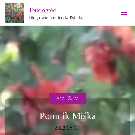
Terierogród
Blog dwóch terierek. Psi blog
Aria i Suita
Pomnik Miśka
2022-06-07