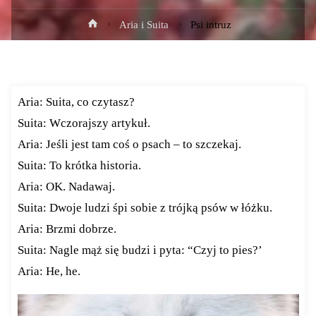
Strona
Aria i Suita
Psi intruz
główna
Aria: Suita, co czytasz?
Suita: Wczorajszy artykuł.
Aria: Jeśli jest tam coś o psach – to szczekaj.
Suita: To krótka historia.
Aria: OK. Nadawaj.
Suita: Dwoje ludzi śpi sobie z trójką psów w łóżku.
Aria: Brzmi dobrze.
Suita: Nagle mąż się budzi i pyta: “Czyj to pies?’
Aria: He, he.