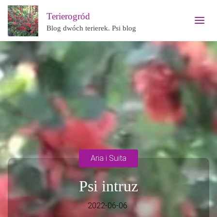
Terierogród
Blog dwóch terierek. Psi blog
Aria i Suita
Psi intruz
2022-06-06