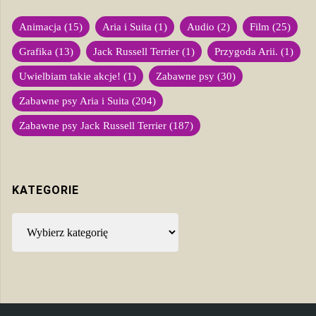
Animacja
(15)
Aria i Suita
(1)
Audio
(2)
Film
(25)
Grafika
(13)
Jack Russell Terrier
(1)
Przygoda Arii.
(1)
Uwielbiam takie akcje!
(1)
Zabawne psy
(30)
Zabawne psy Aria i Suita
(204)
Zabawne psy Jack Russell Terrier
(187)
KATEGORIE
Kategorie