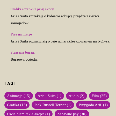
Szaliki i czapki z psiej skóry
Aria i Suita szczekają o kobiecie robiącą przędzę z sierści
samojedów.
Pies na małpy
Aria i Suita rozmawiają o psie ucharakteryzowanym na tygrysa.
Straszna burza.
Burzowa pogoda.
TAGI
Animacja
(15)
Aria i Suita
(1)
Audio
(2)
Film
(25)
Grafika
(13)
Jack Russell Terrier
(1)
Przygoda Arii.
(1)
Uwielbiam takie akcje!
(1)
Zabawne psy
(30)