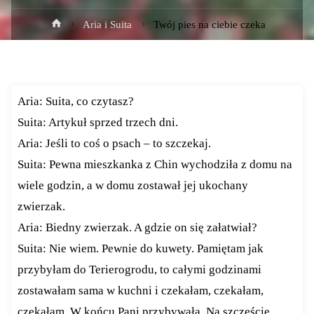
Strona
Aria i Suita
Twój pies na ciebie czeka
główna
Aria: Suita, co czytasz?
Suita: Artykuł sprzed trzech dni.
Aria: Jeśli to coś o psach – to szczekaj.
Suita: Pewna mieszkanka z Chin wychodziła z domu na
wiele godzin, a w domu zostawał jej ukochany
zwierzak.
Aria: Biedny zwierzak. A gdzie on się załatwiał?
Suita: Nie wiem. Pewnie do kuwety. Pamiętam jak
przybyłam do Terierogrodu, to całymi godzinami
zostawałam sama w kuchni i czekałam, czekałam,
czekałam. W końcu Pani przybywała. Na szczęście