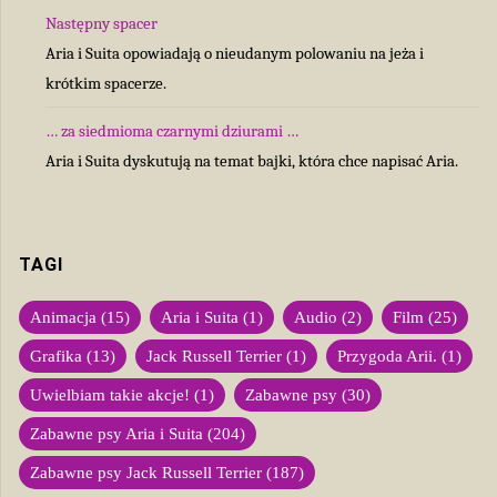
Następny spacer
Aria i Suita opowiadają o nieudanym polowaniu na jeża i
krótkim spacerze.
… za siedmioma czarnymi dziurami …
Aria i Suita dyskutują na temat bajki, która chce napisać Aria.
TAGI
Animacja
(15)
Aria i Suita
(1)
Audio
(2)
Film
(25)
Grafika
(13)
Jack Russell Terrier
(1)
Przygoda Arii.
(1)
Uwielbiam takie akcje!
(1)
Zabawne psy
(30)
Zabawne psy Aria i Suita
(204)
Zabawne psy Jack Russell Terrier
(187)