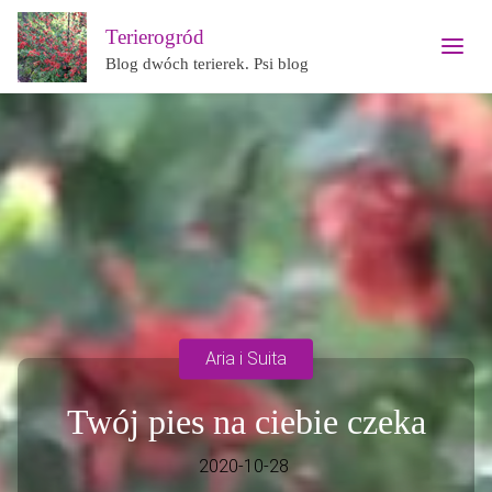
Terierogród
Blog dwóch terierek. Psi blog
Aria i Suita
Twój pies na ciebie czeka
2020-10-28