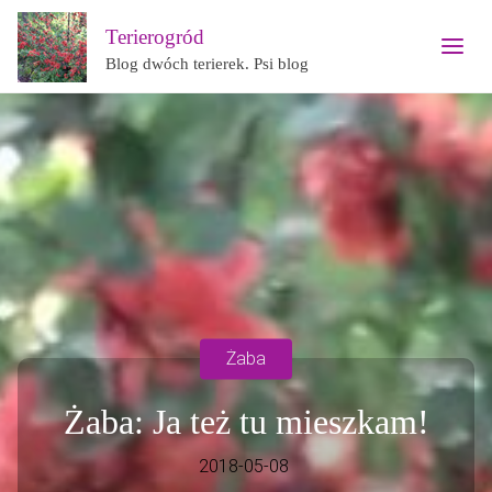
Terierogród
Blog dwóch terierek. Psi blog
Żaba
Żaba: Ja też tu mieszkam!
2018-05-08