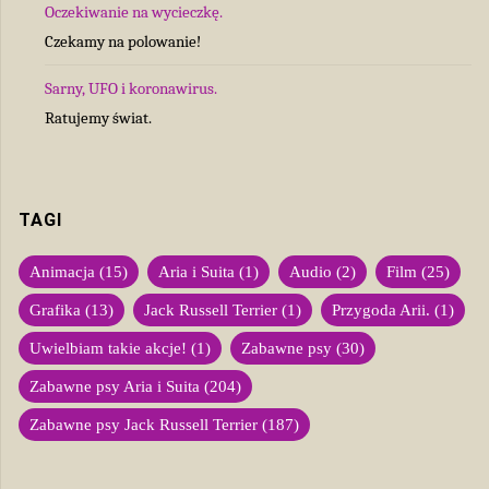
Oczekiwanie na wycieczkę.
Czekamy na polowanie!
Sarny, UFO i koronawirus.
Ratujemy świat.
TAGI
Animacja
(15)
Aria i Suita
(1)
Audio
(2)
Film
(25)
Grafika
(13)
Jack Russell Terrier
(1)
Przygoda Arii.
(1)
Uwielbiam takie akcje!
(1)
Zabawne psy
(30)
Zabawne psy Aria i Suita
(204)
Zabawne psy Jack Russell Terrier
(187)