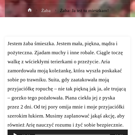
Strona
Żaba
Żaba: Ja też tu mieszkam!
główna
Jestem żaba śmieszka. Jestem mała, piękna, mądra i
pożyteczna. Zjadam muchy i inne robale. Ciągle toczę
walkę z wściekłymi terierkami o przeżycie. Aria
zamordowała moją koleżankę, która wyszła poskakać
sobie po trawniku. Suita, gdy zaatakowała moją
przyjaciółkę ropuchę – nie tak piękną jak ja, ale trującą
– gorzko tego pożałowała. Piana ciekła jej z pyska
przez 2 dni. Od tej pory omija mnie i moje przyjaciółki
szerokim łukiem. Musimy zaplanować jakąś akcję, aby
również Arię nauczyć rozumu i żyć sobie bezpiecznie.
Odtwarzacz