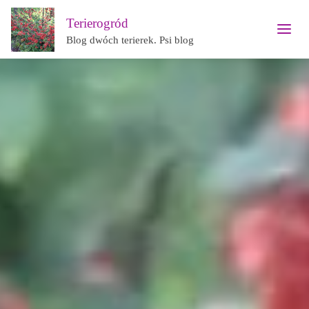
Terierogród
Blog dwóch terierek. Psi blog