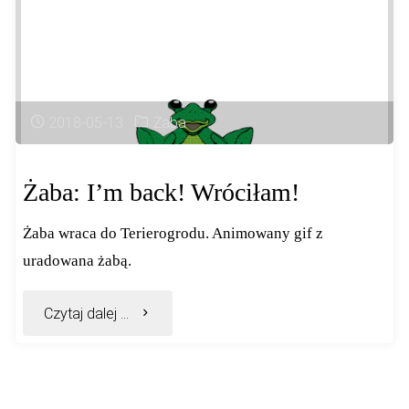
2018-05-13
Żaba
Żaba: I’m back! Wróciłam!
Żaba wraca do Terierogrodu. Animowany gif z
uradowana żabą.
"Żaba:
Czytaj dalej ...
I’m
back!