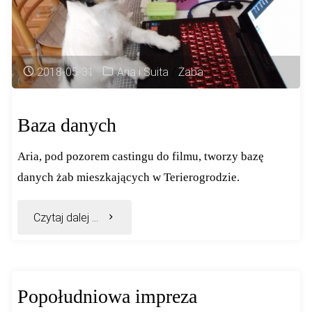
2018-05-31
Aria i Suita
/
Żaba
Baza danych
Aria, pod pozorem castingu do filmu, tworzy bazę
danych żab mieszkających w Terierogrodzie.
"Baza
Czytaj dalej ...
danych"
Popołudniowa impreza