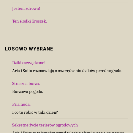
Jestem zdrowa!
Ten słodki Groszek.
LOSOWO WYBRANE
Dziki oszczędzone!
Aria i Suita rozmawiają o oszczędzeniu dzików przed zagłada.
Straszna burza.
Burzowa pogoda.
Psia nuda.
I co tu robić w taki dzień?
Sekretne życie terierów ogrodowych
Aria i Suita w tajemnicy przed właścicielami ruszają na pomoc