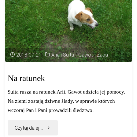
2018-07-21
Aria i Suita
/
Gawot
/
Żaba
Na ratunek
Suita rusza na ratunek Arii. Gawot udziela jej pomocy.
Na ziemi zostają dziwne ślady, w sprawie których
wczoraj Pan i Pani prowadzili śledztwo.
"Na
Czytaj dalej ...