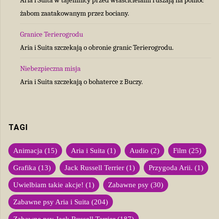
żabom zaatakowanym przez bociany.
Granice Terierogrodu
Aria i Suita szczekają o obronie granic Terierogrodu.
Niebezpieczna misja
Aria i Suita szczekają o bohaterce z Buczy.
TAGI
Animacja
(15)
Aria i Suita
(1)
Audio
(2)
Film
(25)
Grafika
(13)
Jack Russell Terrier
(1)
Przygoda Arii.
(1)
Uwielbiam takie akcje!
(1)
Zabawne psy
(30)
Zabawne psy Aria i Suita
(204)