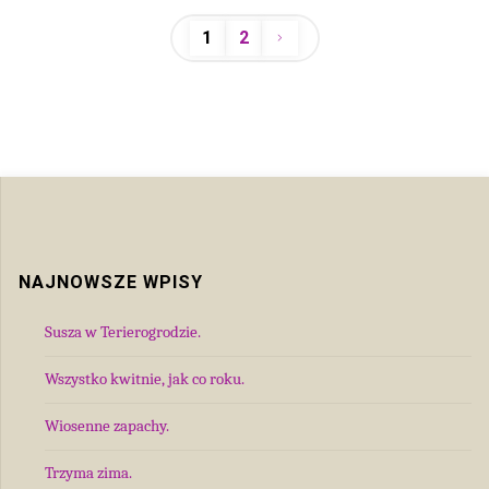
1
2
Wróciłam!"
Stronicowanie
wpisów
NAJNOWSZE WPISY
Susza w Terierogrodzie.
Wszystko kwitnie, jak co roku.
Wiosenne zapachy.
Trzyma zima.