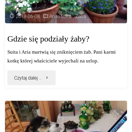
2018-06-08
Aria i Suita
/
Żaba
Gdzie się podziały żaby?
Suita i Aria martwią się zniknięciem żab. Pani karmi
kotkę której właściciele wyjechali na urlop.
"Gdzie
Czytaj dalej ...
się
podziały
żaby?"