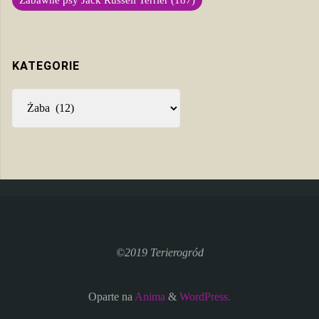
Zabawne psy Jack Russell Terrier
(187)
KATEGORIE
Kategorie
©2019 Terierogród
Oparte na
Anima
&
WordPress.