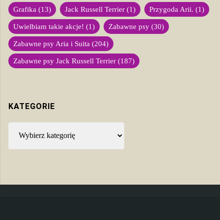
Grafika
(13)
Jack Russell Terrier
(1)
Przygoda Arii.
(1)
Uwielbiam takie akcje!
(1)
Zabawne psy
(30)
Zabawne psy Aria i Suita
(204)
Zabawne psy Jack Russell Terrier
(187)
KATEGORIE
Kategorie