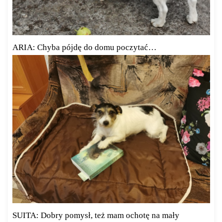
ARIA: Chyba pójdę do domu poczytać…
SUITA: Dobry pomysł, też mam ochotę na mały