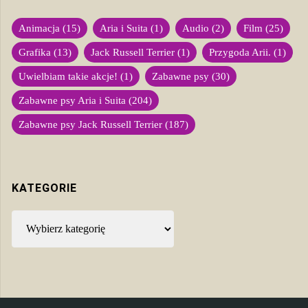
Animacja
(15)
Aria i Suita
(1)
Audio
(2)
Film
(25)
Grafika
(13)
Jack Russell Terrier
(1)
Przygoda Arii.
(1)
Uwielbiam takie akcje!
(1)
Zabawne psy
(30)
Zabawne psy Aria i Suita
(204)
Zabawne psy Jack Russell Terrier
(187)
KATEGORIE
Kategorie