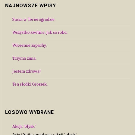
NAJNOWSZE WPISY
Susza w Terierogrodzie.
Wszystko kwitnie, jak co roku.
Wiosenne zapachy.
Trzyma zima.
Jestem zdrowa!
Ten słodki Groszek.
LOSOWO WYBRANE
Akcja ‘błysk’
Aria i Suita szczekają o akcji 'błysk'