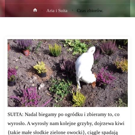
Strona
Aria i Suita
Czas zbiorów.
główna
SUITA: Nadal biegamy po ogródku i zbieramy to, co
wyrosło. A wyrosły nam kolejne grzyby, dojrzewa kiwi
{takie małe słodkie zielone owocki}, ciągle spadają