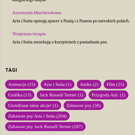
Autostrada Marchewkowa
Aria i Suita opisują spacer z Panią i z Panem po szerokich polach.
Wzajemna terapia
Aria i Suita szczekają o korzyściach z posiadania psa.
TAGI
Animacja
(15)
Aria i Suita
(1)
Audio
(2)
Film
(25)
Grafika
(13)
Jack Russell Terrier
(1)
Przygoda Arii.
(1)
Uwielbiam takie akcje!
(1)
Zabawne psy
(30)
Zabawne psy Aria i Suita
(204)
Zabawne psy Jack Russell Terrier
(187)