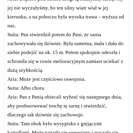
jej nie wyczułyśmy, bo ten silny wiatr wiał w jej
kierunku, a na poboczu była wysoka trawa – wyższa od
nas.
Suita: Pan stwierdził potem do Pani, że sarna
zachowywała się dziwnie. Była samotna, mała i dała do
siebie podejść na ok. 15 m. Potem spokojnie odeszła i
schroniła się w rowie melioracyjnym zamiast uciekać z
dużą szybkością.
Aria: Może jest częściowo oswojona.
Suita: Albo chora.
Aria: Pan z Panią obiecali wybrać się następnego dnia,
aby poobserwować trochę tę sarnę i stwierdzić,
dlaczego tak dziwnie się zachowuje.
Suita: Tam obok było wysypisko z gnijącymi
kartoflami. Może nażarła się surowizny i poczuła się