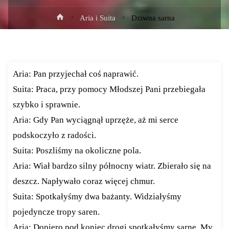
Strona
Aria i Suita
Dziwna sarna
główna
Aria: Pan przyjechał coś naprawić.
Suita: Praca, przy pomocy Młodszej Pani przebiegała
szybko i sprawnie.
Aria: Gdy Pan wyciągnął uprzęże, aż mi serce
podskoczyło z radości.
Suita: Poszliśmy na okoliczne pola.
Aria: Wiał bardzo silny północny wiatr. Zbierało się na
deszcz. Napływało coraz więcej chmur.
Suita: Spotkałyśmy dwa bażanty. Widziałyśmy
pojedyncze tropy saren.
Aria: Dopiero pod koniec drogi spotkałyśmy sarnę. My