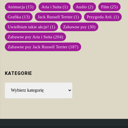
Animacja
(15)
Aria i Suita
(1)
Audio
(2)
Film
(25)
Grafika
(13)
Jack Russell Terrier
(1)
Przygoda Arii.
(1)
Uwielbiam takie akcje!
(1)
Zabawne psy
(30)
Zabawne psy Aria i Suita
(204)
Zabawne psy Jack Russell Terrier
(187)
KATEGORIE
Kategorie