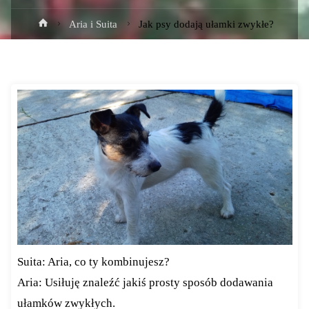
Strona
Aria i Suita
Jak psy dodają ułamki zwykłe?
główna
Suita: Aria, co ty kombinujesz?
Aria: Usiłuję znaleźć jakiś prosty sposób dodawania
ułamków zwykłych.