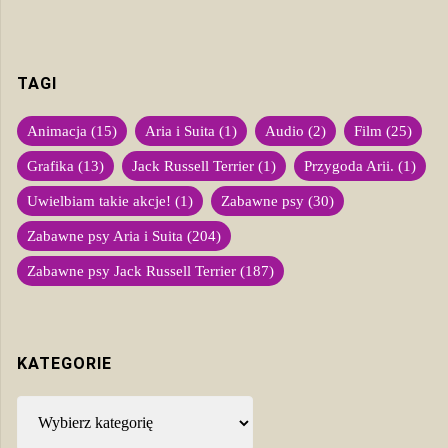
TAGI
Animacja
(15)
Aria i Suita
(1)
Audio
(2)
Film
(25)
Grafika
(13)
Jack Russell Terrier
(1)
Przygoda Arii.
(1)
Uwielbiam takie akcje!
(1)
Zabawne psy
(30)
Zabawne psy Aria i Suita
(204)
Zabawne psy Jack Russell Terrier
(187)
KATEGORIE
Kategorie