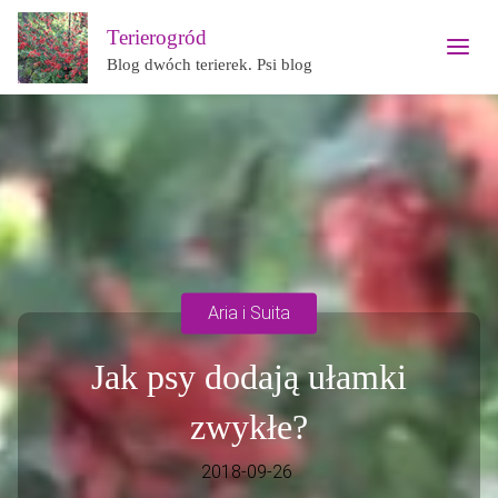
Terierogród
Blog dwóch terierek. Psi blog
Aria i Suita
Jak psy dodają ułamki
zwykłe?
2018-09-26