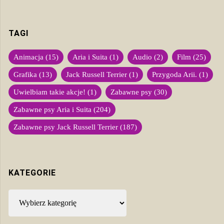
TAGI
Animacja
(15)
Aria i Suita
(1)
Audio
(2)
Film
(25)
Grafika
(13)
Jack Russell Terrier
(1)
Przygoda Arii.
(1)
Uwielbiam takie akcje!
(1)
Zabawne psy
(30)
Zabawne psy Aria i Suita
(204)
Zabawne psy Jack Russell Terrier
(187)
KATEGORIE
Kategorie