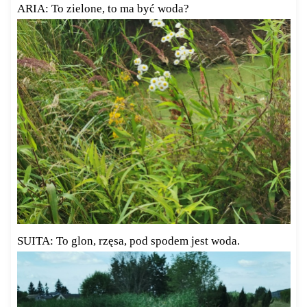
ARIA: To zielone, to ma być woda?
SUITA: To glon, rzęsa, pod spodem jest woda.