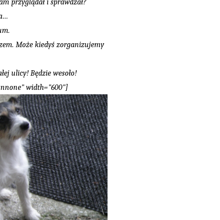
nam przyglądał i sprawdzał?
na…
um.
azem. Może kiedyś zorganizujemy
łej ulicy! Będzie wesoło!
gnnone" width="600"]