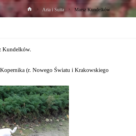
Strona
Aria i Suita
Marsz Kundelków
główna
sz Kundelków.
 Kopernika (r. Nowego Światu i Krakowskiego