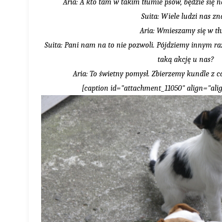
Aria: A kto tam w takim tłumie psów, będzie się 
Suita: Wiele ludzi nas z
Aria: Wmieszamy się w tł
Suita: Pani nam na to nie pozwoli. Pójdziemy innym r
taką akcję u nas?
Aria: To świetny pomysł. Zbierzemy kundle z ca
[caption id="attachment_11050" align="ali