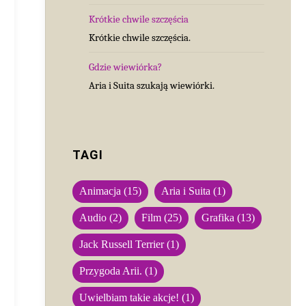
Krótkie chwile szczęścia
Krótkie chwile szczęścia.
Gdzie wiewiórka?
Aria i Suita szukają wiewiórki.
TAGI
Animacja
(15)
Aria i Suita
(1)
Audio
(2)
Film
(25)
Grafika
(13)
Jack Russell Terrier
(1)
Przygoda Arii.
(1)
Uwielbiam takie akcje!
(1)