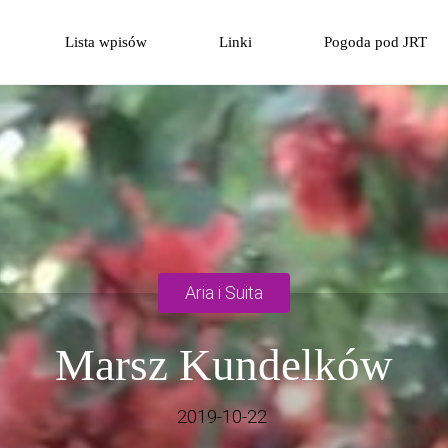
Przejdź
Lista wpisów
Linki
Pogoda pod JRT
do
treści
Aria i Suita
Marsz Kundelków
2019-10-22