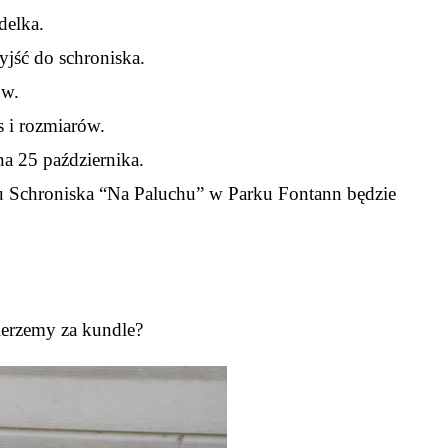
delka.
yjść do schroniska.
ów.
s i rozmiarów.
a 25 października.
u Schroniska “Na Paluchu” w Parku Fontann będzie
ierzemy za kundle?