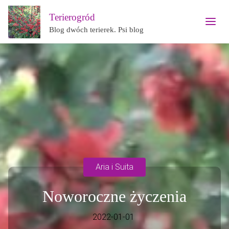
Terierogród
Blog dwóch terierek. Psi blog
Aria i Suita
Noworoczne życzenia
2022-01-01