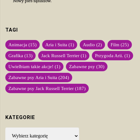
Nowy pies sąsiadów.
TAGI
Animacja
(15)
Aria i Suita
(1)
Audio
(2)
Film
(25)
Grafika
(13)
Jack Russell Terrier
(1)
Przygoda Arii.
(1)
Uwielbiam takie akcje!
(1)
Zabawne psy
(30)
Zabawne psy Aria i Suita
(204)
Zabawne psy Jack Russell Terrier
(187)
KATEGORIE
Kategorie