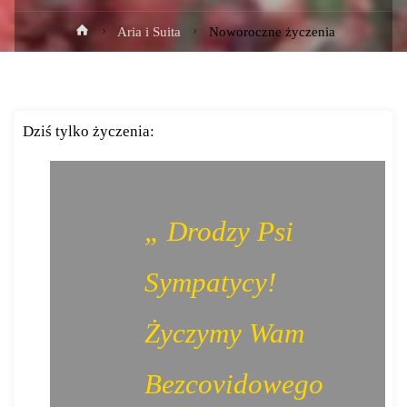
Strona
Aria i Suita
Noworoczne życzenia
główna
Dziś tylko życzenia:
„ Drodzy Psi
Sympatycy!
Życzymy Wam
Bezcovidowego