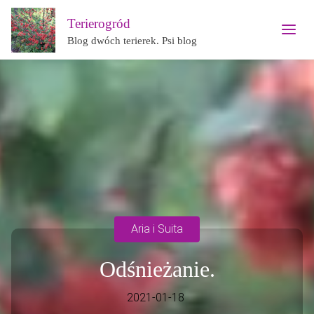
Terierogród
Blog dwóch terierek. Psi blog
Aria i Suita
Odśnieżanie.
2021-01-18