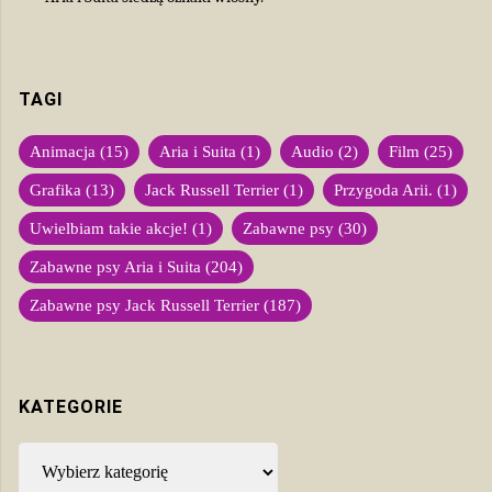
TAGI
Animacja
(15)
Aria i Suita
(1)
Audio
(2)
Film
(25)
Grafika
(13)
Jack Russell Terrier
(1)
Przygoda Arii.
(1)
Uwielbiam takie akcje!
(1)
Zabawne psy
(30)
Zabawne psy Aria i Suita
(204)
Zabawne psy Jack Russell Terrier
(187)
KATEGORIE
Kategorie