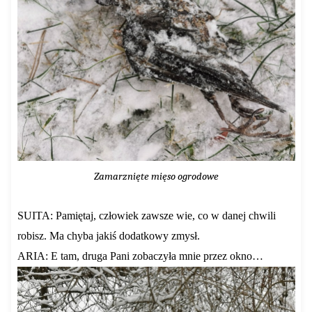
Zamarznięte mięso ogrodowe
SUITA: Pamiętaj, człowiek zawsze wie, co w danej chwili
robisz. Ma chyba jakiś dodatkowy zmysł.
ARIA: E tam, druga Pani zobaczyła mnie przez okno…