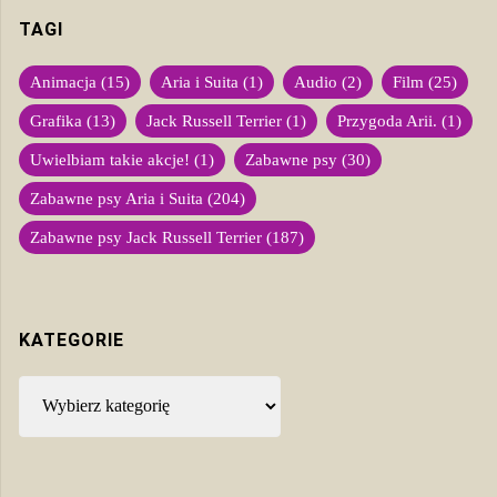
TAGI
Animacja
(15)
Aria i Suita
(1)
Audio
(2)
Film
(25)
Grafika
(13)
Jack Russell Terrier
(1)
Przygoda Arii.
(1)
Uwielbiam takie akcje!
(1)
Zabawne psy
(30)
Zabawne psy Aria i Suita
(204)
Zabawne psy Jack Russell Terrier
(187)
KATEGORIE
Kategorie