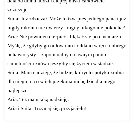
dala od domu, ludzi i ciepłej miski całkowicie
zdziczeje.
Suita: Już zdziczał. Może to tzw. pies jednego pana i już
nigdy nikomu nie uwierzy i nigdy nikogo nie pokocha?
Aria: Nie powinien cierpieć i błąkać sie po cmentarzu.
Myślę, że gdyby go odłowiono i oddano w ręce dobrego
behawiorysty – zapomniałby o dawnym panu i
samotności i znów cieszyłby się życiem w stadzie.
Suita: Mam nadzieję, że ludzie, których spotyka zrobią
dla niego to co w ich przekonaniu będzie dla niego
najlepsze.
Aria: Też mam taką nadzieję.
Aria i Suita: Trzymaj się, przyjacielu!