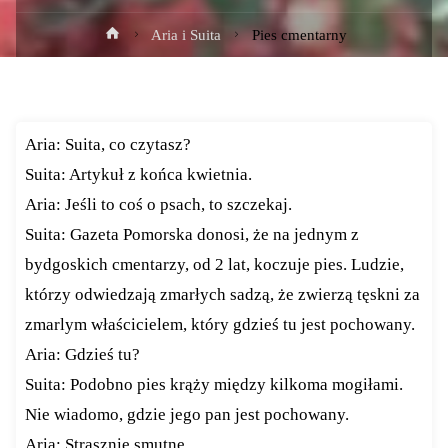
Strona
Aria i Suita
Pies cmentarny
główna
Aria: Suita, co czytasz?
Suita: Artykuł z końca kwietnia.
Aria: Jeśli to coś o psach, to szczekaj.
Suita: Gazeta Pomorska donosi, że na jednym z
bydgoskich cmentarzy, od 2 lat, koczuje pies. Ludzie,
którzy odwiedzają zmarłych sadzą, że zwierzą tęskni za
zmarlym właścicielem, który gdzieś tu jest pochowany.
Aria: Gdzieś tu?
Suita: Podobno pies krąży między kilkoma mogiłami.
Nie wiadomo, gdzie jego pan jest pochowany.
Aria: Strasznie smutne.