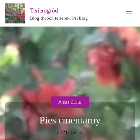
Terierogród
Blog dwóch terierek. Psi blog
Aria i Suita
Pies cmentarny
2021-05-17