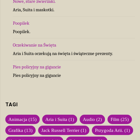
Nowe, stare zwierzaki.
Aria, Suita i maskotki.
Poopilek
Poopilek.
Oczekiwanie na Święta
Aria i Suita oczekują na święta i świąteczne prezenty.
Pies policyjny na gigancie
Pies policyjny na gigancie
TAGI
Animacja
(15)
Aria i Suita
(1)
Audio
(2)
Film
(25)
Grafika
(13)
Jack Russell Terrier
(1)
Przygoda Arii.
(1)