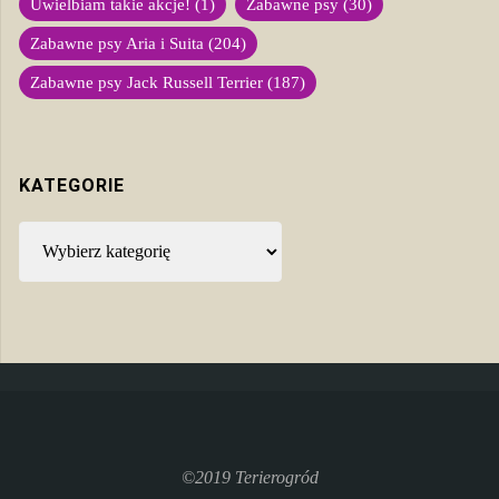
Uwielbiam takie akcje!
(1)
Zabawne psy
(30)
Zabawne psy Aria i Suita
(204)
Zabawne psy Jack Russell Terrier
(187)
KATEGORIE
Kategorie
©2019 Terierogród