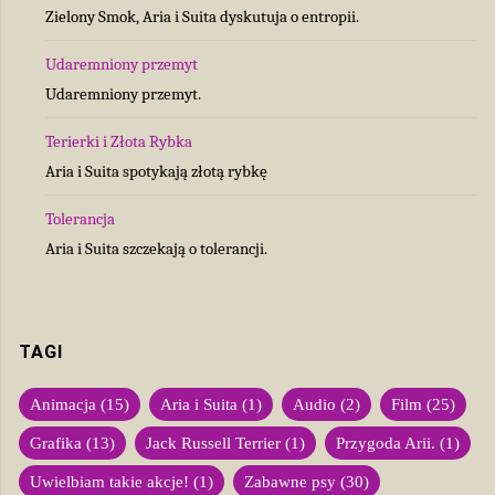
Zielony Smok, Aria i Suita dyskutuja o entropii.
Udaremniony przemyt
Udaremniony przemyt.
Terierki i Złota Rybka
Aria i Suita spotykają złotą rybkę
Tolerancja
Aria i Suita szczekają o tolerancji.
TAGI
Animacja
(15)
Aria i Suita
(1)
Audio
(2)
Film
(25)
Grafika
(13)
Jack Russell Terrier
(1)
Przygoda Arii.
(1)
Uwielbiam takie akcje!
(1)
Zabawne psy
(30)