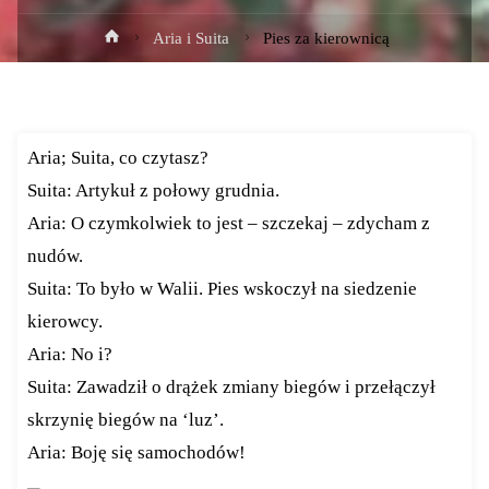
Strona
Aria i Suita
Pies za kierownicą
główna
Aria; Suita, co czytasz?
Suita: Artykuł z połowy grudnia.
Aria: O czymkolwiek to jest – szczekaj – zdycham z
nudów.
Suita: To było w Walii. Pies wskoczył na siedzenie
kierowcy.
Aria: No i?
Suita: Zawadził o drążek zmiany biegów i przełączył
skrzynię biegów na ‘luz’.
Aria: Boję się samochodów!