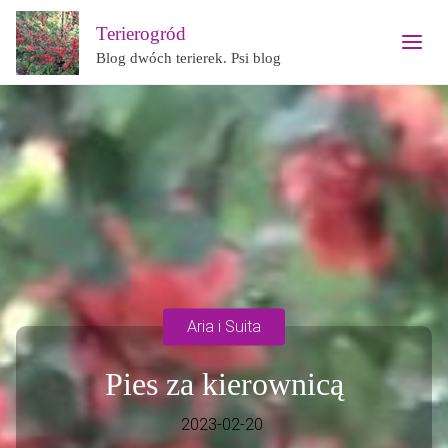
Terierogród
Blog dwóch terierek. Psi blog
Aria i Suita
Pies za kierownicą
2023-02-20