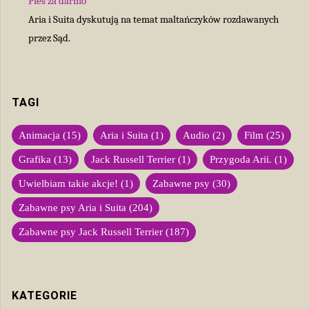
Pies za darmo
Aria i Suita dyskutują na temat maltańczyków rozdawanych
przez Sąd.
TAGI
Animacja
(15)
Aria i Suita
(1)
Audio
(2)
Film
(25)
Grafika
(13)
Jack Russell Terrier
(1)
Przygoda Arii.
(1)
Uwielbiam takie akcje!
(1)
Zabawne psy
(30)
Zabawne psy Aria i Suita
(204)
Zabawne psy Jack Russell Terrier
(187)
KATEGORIE