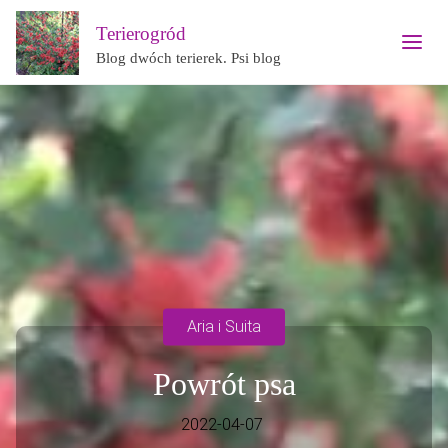
Terierogród
Blog dwóch terierek. Psi blog
Aria i Suita
Powrót psa
2022-04-07