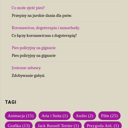
Co może zjeść pies?
Przepisy na jarskie dania dla psów.
Koronawirus, dogoterapia i samochody.
Co łączy koronawirusa z dogoterapią?
Pies policyjny na gigancie
Pies policyjny na gigancie
Jesienne zabawy.
Zdobywanie gałęzi.
TAGI
Animacja
(15)
Aria i Suita
(1)
Audio
(2)
Film
(25)
Grafika
(13)
Jack Russell Terrier
(1)
Przygoda Arii.
(1)