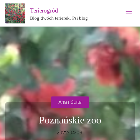
Terierogród
Blog dwóch terierek. Psi blog
Aria i Suita
Poznańskie zoo
2022-04-03