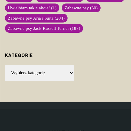
Uwielbiam takie akcje!
(1)
Zabawne psy
(30)
Zabawne psy Aria i Suita
(204)
Zabawne psy Jack Russell Terrier
(187)
KATEGORIE
Kategorie