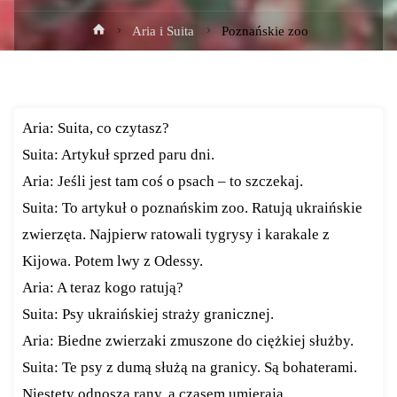
Strona
Aria i Suita
Poznańskie zoo
główna
Aria: Suita, co czytasz?
Suita: Artykuł sprzed paru dni.
Aria: Jeśli jest tam coś o psach – to szczekaj.
Suita: To artykuł o poznańskim zoo. Ratują ukraińskie
zwierzęta. Najpierw ratowali tygrysy i karakale z
Kijowa. Potem lwy z Odessy.
Aria: A teraz kogo ratują?
Suita: Psy ukraińskiej straży granicznej.
Aria: Biedne zwierzaki zmuszone do ciężkiej służby.
Suita: Te psy z dumą służą na granicy. Są bohaterami.
Niestety odnoszą rany, a czasem umierają.