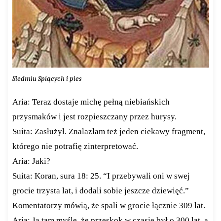
Siedmiu Spiących i pies
Aria: Teraz dostaje michę pełną niebiańskich
przysmaków i jest rozpieszczany przez hurysy.
Suita: Zasłużył. Znalazłam też jeden ciekawy fragment,
którego nie potrafię zinterpretować.
Aria: Jaki?
Suita: Koran, sura 18: 25. “I przebywali oni w swej
grocie trzysta lat, i dodali sobie jeszcze dziewięć.”
Komentatorzy mówią, że spali w grocie łącznie 309 lat.
Aria: Ja tam myślę, że przeskok w czasie był o 300 lat, a