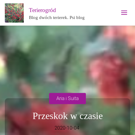
Terierogród
Blog dwóch terierek. Psi blog
Aria i Suita
Przeskok w czasie
2020-10-04