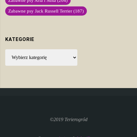
Zabawne psy Aria i Suita
(204)
Zabawne psy Jack Russell Terrier
(187)
KATEGORIE
Kategorie
©2019 Terierogród