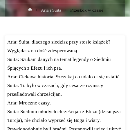
Strona
Aria i Suita
Przeskok w czasie
główna
Aria: Suita, dlaczego siedzisz przy stosie książek?
Wyglądasz na dość zdesperowaną.
Suita: Szukam danych na temat legendy o Siedmiu
Śpiących z Efezu i ich psa.
Aria: Ciekawa historia. Szczekaj co udało ci się ustalić.
Suita: To było w czasach, gdy cesarze rzymscy
prześladowali chrześcijan.
Aria: Mroczne czasy.
Suita: Siedmiu młodych chrześcijan z Efezu (dzisiejsza
Turcja), nie chciało wyprzeć się Boga i wiary.
Prawdopodobnie byli braćmi. Postanowili uciec i ukryć