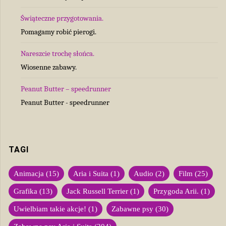
Świąteczne przygotowania.
Pomagamy robić pierogi.
Nareszcie trochę słońca.
Wiosenne zabawy.
Peanut Butter – speedrunner
Peanut Butter - speedrunner
TAGI
Animacja
(15)
Aria i Suita
(1)
Audio
(2)
Film
(25)
Grafika
(13)
Jack Russell Terrier
(1)
Przygoda Arii.
(1)
Uwielbiam takie akcje!
(1)
Zabawne psy
(30)