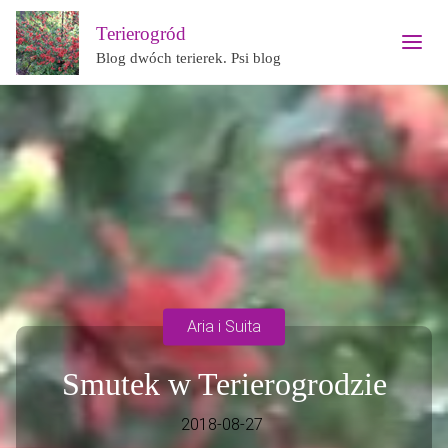
Terierogród
Blog dwóch terierek. Psi blog
Aria i Suita
Smutek w Terierogrodzie
2018-08-27