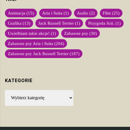
Animacja
(15)
Aria i Suita
(1)
Audio
(2)
Film
(25)
Grafika
(13)
Jack Russell Terrier
(1)
Przygoda Arii.
(1)
Uwielbiam takie akcje!
(1)
Zabawne psy
(30)
Zabawne psy Aria i Suita
(204)
Zabawne psy Jack Russell Terrier
(187)
KATEGORIE
Kategorie