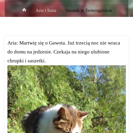
Strona
Aria i Suita
Smutek w Terierogrodzie
główna
Aria: Martwię się o Gawota. Już trzecią noc nie wraca
do domu na jedzenie. Czekaja na niego ulubione
chrupki i saszetki.