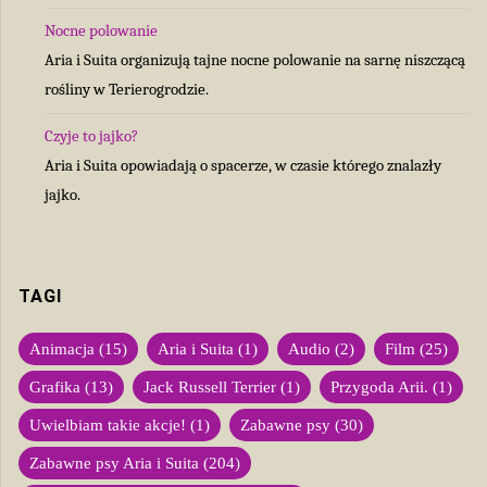
Nocne polowanie
Aria i Suita organizują tajne nocne polowanie na sarnę niszczącą
rośliny w Terierogrodzie.
Czyje to jajko?
Aria i Suita opowiadają o spacerze, w czasie którego znalazły
jajko.
TAGI
Animacja
(15)
Aria i Suita
(1)
Audio
(2)
Film
(25)
Grafika
(13)
Jack Russell Terrier
(1)
Przygoda Arii.
(1)
Uwielbiam takie akcje!
(1)
Zabawne psy
(30)
Zabawne psy Aria i Suita
(204)