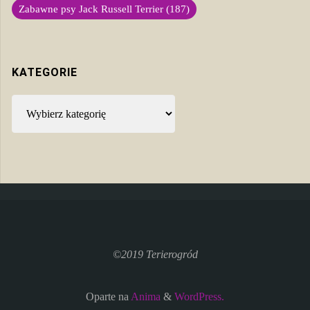
Zabawne psy Jack Russell Terrier
(187)
KATEGORIE
Kategorie
©2019 Terierogród
Oparte na
Anima
&
WordPress.