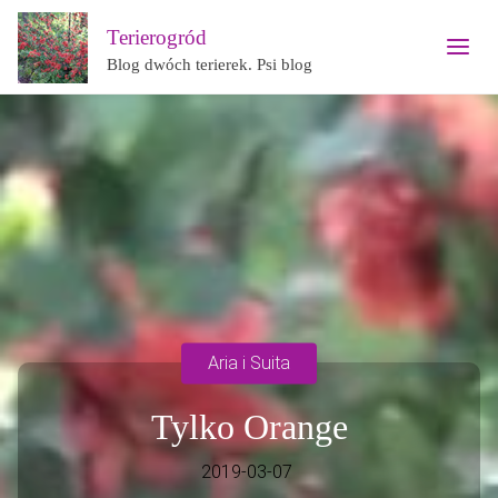
Terierogród
Blog dwóch terierek. Psi blog
Aria i Suita
Tylko Orange
2019-03-07