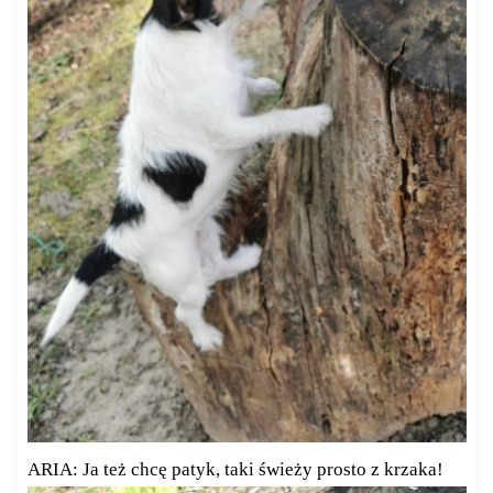
ARIA: Ja też chcę patyk, taki świeży prosto z krzaka!