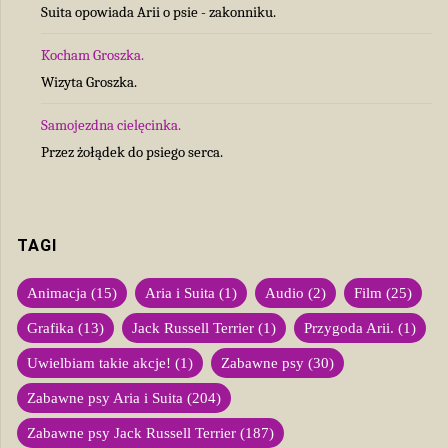
Suita opowiada Arii o psie - zakonniku.
Kocham Groszka.
Wizyta Groszka.
Samojezdna cielęcinka.
Przez żołądek do psiego serca.
TAGI
Animacja
(15)
Aria i Suita
(1)
Audio
(2)
Film
(25)
Grafika
(13)
Jack Russell Terrier
(1)
Przygoda Arii.
(1)
Uwielbiam takie akcje!
(1)
Zabawne psy
(30)
Zabawne psy Aria i Suita
(204)
Zabawne psy Jack Russell Terrier
(187)