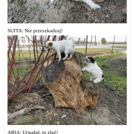
SUITA: Nie przeszkadzaj!
ARIA: Urwałaś, to złaź!