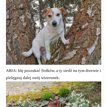
ARIA: Idę poszukać fiołków, a ty siedź na tym drzewie i
pielęgnuj dalej swój wizerunek.