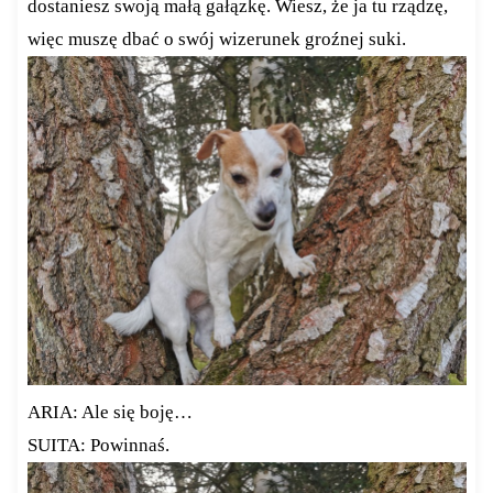
dostaniesz swoją małą gałązkę. Wiesz, że ja tu rządzę,
więc muszę dbać o swój wizerunek groźnej suki.
ARIA: Ale się boję…
SUITA: Powinnaś.