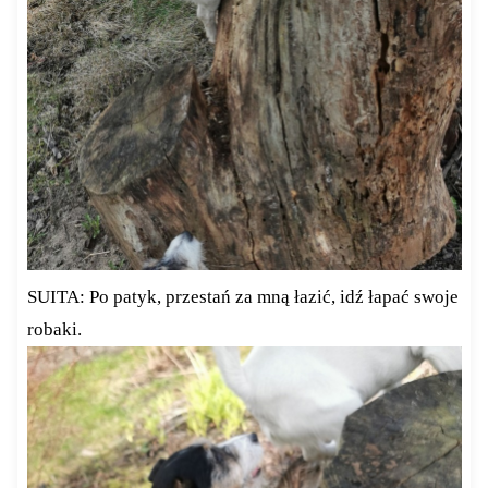
SUITA: Po patyk, przestań za mną łazić, idź łapać swoje
robaki.