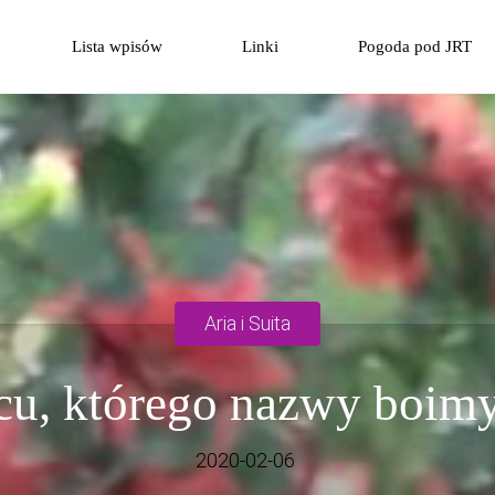
Przejdź
Lista wpisów
Linki
Pogoda pod JRT
do
treści
Aria i Suita
cu, którego nazwy boimy
2020-02-06