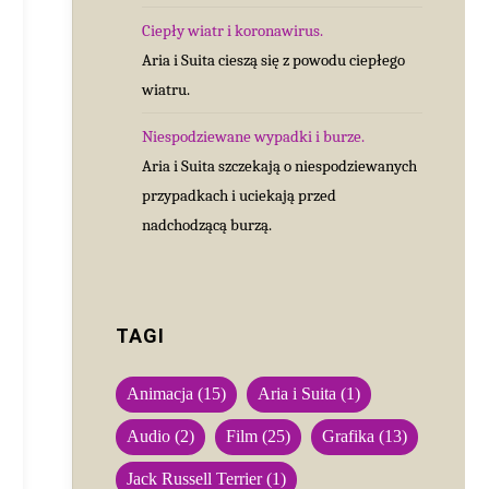
Ciepły wiatr i koronawirus.
Aria i Suita cieszą się z powodu ciepłego
wiatru.
Niespodziewane wypadki i burze.
Aria i Suita szczekają o niespodziewanych
przypadkach i uciekają przed
nadchodzącą burzą.
TAGI
Animacja
(15)
Aria i Suita
(1)
Audio
(2)
Film
(25)
Grafika
(13)
Jack Russell Terrier
(1)