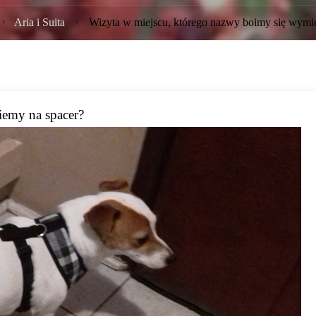
trona
Aria i Suita
Wizyta w miejscu, którego nazwy boimy się wymi
łówna
iemy na spacer?