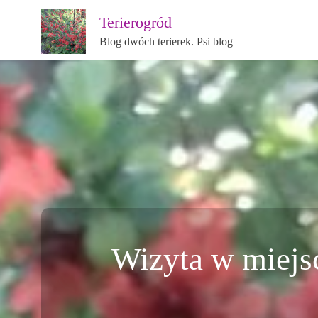
Terierogród
Blog dwóch terierek. Psi blog
Wizyta w miejs