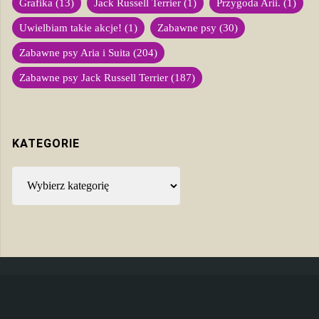
Grafika
(13)
Jack Russell Terrier
(1)
Przygoda Arii.
(1)
Uwielbiam takie akcje!
(1)
Zabawne psy
(30)
Zabawne psy Aria i Suita
(204)
Zabawne psy Jack Russell Terrier
(187)
KATEGORIE
Kategorie