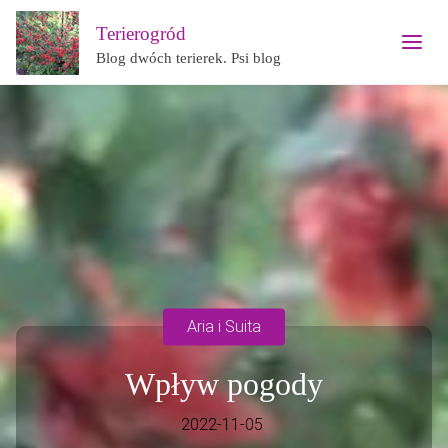
Terierogród
Blog dwóch terierek. Psi blog
Aria i Suita
Wpływ pogody
2022-11-05