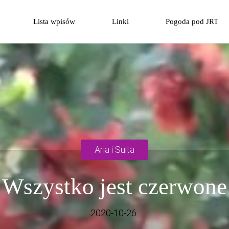
Przejdź
Lista wpisów
Linki
Pogoda pod JRT
do
treści
Aria i Suita
Wszystko jest czerwone
2020-10-26