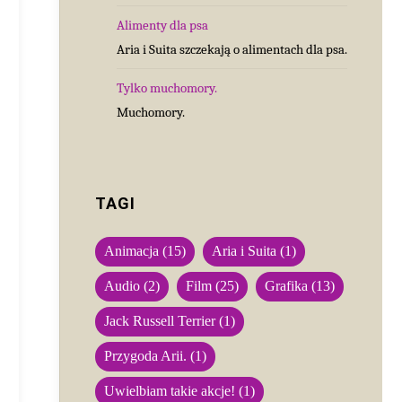
Alimenty dla psa
Aria i Suita szczekają o alimentach dla psa.
Tylko muchomory.
Muchomory.
TAGI
Animacja
(15)
Aria i Suita
(1)
Audio
(2)
Film
(25)
Grafika
(13)
Jack Russell Terrier
(1)
Przygoda Arii.
(1)
Uwielbiam takie akcje!
(1)