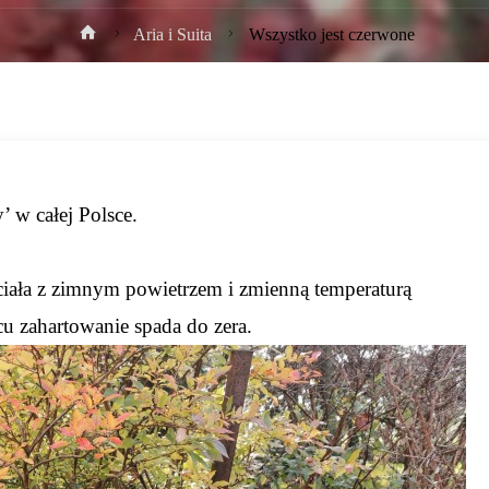
Strona
Aria i Suita
Wszystko jest czerwone
główna
’ w całej Polsce.
 ciała z zimnym powietrzem i zmienną temperaturą
u zahartowanie spada do zera.