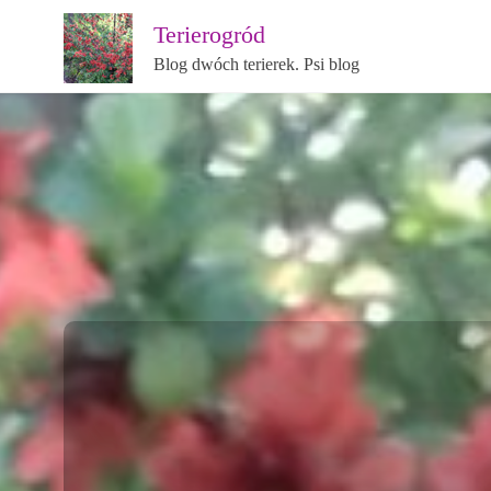
Terierogród
Blog dwóch terierek. Psi blog