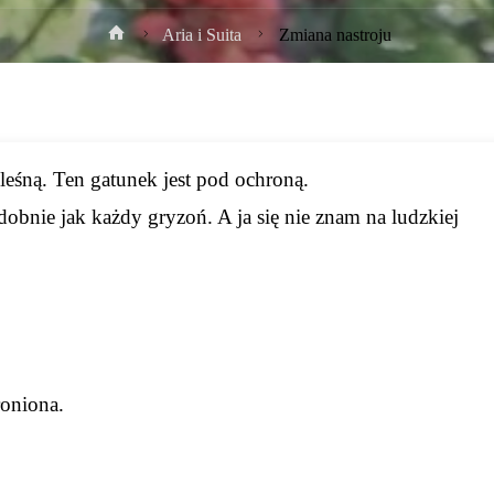
Strona
Aria i Suita
Zmiana nastroju
główna
 leśną. Ten gatunek jest pod ochroną.
obnie jak każdy gryzoń. A ja się nie znam na ludzkiej
roniona.