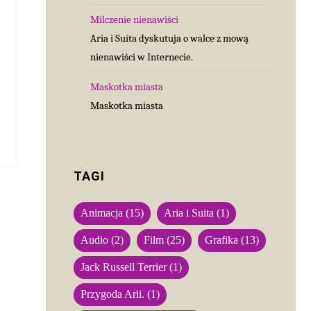
Milczenie nienawiści
Aria i Suita dyskutuja o walce z mową
nienawiści w Internecie.
Maskotka miasta
Maskotka miasta
TAGI
Animacja
(15)
Aria i Suita
(1)
Audio
(2)
Film
(25)
Grafika
(13)
Jack Russell Terrier
(1)
Przygoda Arii.
(1)