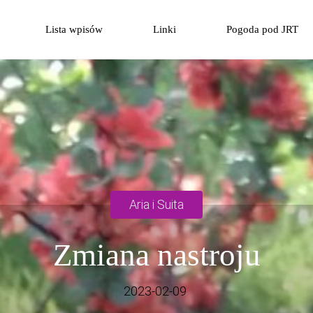
Przejdź
Lista wpisów
Linki
Pogoda pod JRT
do
treści
Aria i Suita
Zmiana nastroju
2023-02-09