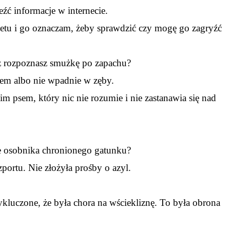
eźć informacje w internecie.
rnetu i go oznaczam, żeby sprawdzić czy mogę go zagryźć
uż rozpoznasz smużkę po zapachu?
osem albo nie wpadnie w zęby.
pim psem, który nic nie rozumie i nie zastanawia się nad
e osobnika chronionego gatunku?
zportu. Nie złożyła prośby o azyl.
ykluczone, że była chora na wściekliznę. To była obrona