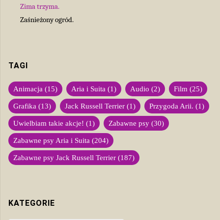
Zima trzyma.
Zaśnieżony ogród.
TAGI
Animacja
(15)
Aria i Suita
(1)
Audio
(2)
Film
(25)
Grafika
(13)
Jack Russell Terrier
(1)
Przygoda Arii.
(1)
Uwielbiam takie akcje!
(1)
Zabawne psy
(30)
Zabawne psy Aria i Suita
(204)
Zabawne psy Jack Russell Terrier
(187)
KATEGORIE