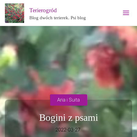
Terierogród
Blog dwóch terierek. Psi blog
Aria i Suita
Bogini z psami
2022-03-27