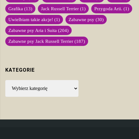
Grafika
(13)
Jack Russell Terrier
(1)
Przygoda Arii.
(1)
Uwielbiam takie akcje!
(1)
Zabawne psy
(30)
Zabawne psy Aria i Suita
(204)
Zabawne psy Jack Russell Terrier
(187)
KATEGORIE
Kategorie