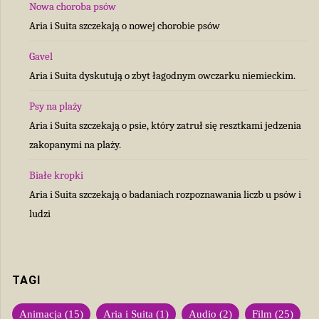
Nowa choroba psów
Aria i Suita szczekają o nowej chorobie psów
Gavel
Aria i Suita dyskutują o zbyt łagodnym owczarku niemieckim.
Psy na plaży
Aria i Suita szczekają o psie, który zatruł się resztkami jedzenia
zakopanymi na plaży.
Białe kropki
Aria i Suita szczekają o badaniach rozpoznawania liczb u psów i
ludzi
TAGI
Animacja
(15)
Aria i Suita
(1)
Audio
(2)
Film
(25)