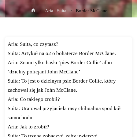
Strona
Aria i Suita
Border McClane
główna
Aria: Suita, co czytasz?
Suita: Artykuł na o2 o bohaterze Border McClane.
Aria: Znam tylko hasła ‘pies Border Collie’ albo
‘dzielny policjant John McClane’.
Suita: To jest o dzielnym psie Border Collie, który
zachował się jak John McClane.
Aria: Co takiego zrobił?
Suita: Uratował przyjaciela rasy chihuahua spod kół
samochodu.
Aria: Jak to zrobił?
Suita: To trzeba zobaczyć, żeby uwierzyć …