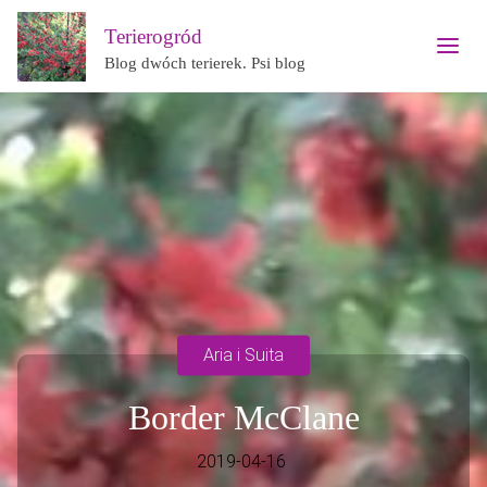
Terierogród
Blog dwóch terierek. Psi blog
Aria i Suita
Border McClane
2019-04-16