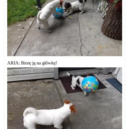
ARIA: Biorę ją na główkę!