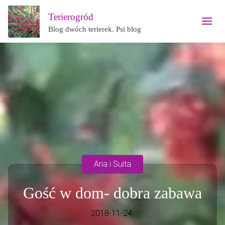
Terierogród
Blog dwóch terierek. Psi blog
Aria i Suita
Gość w dom- dobra zabawa
2018-11-24