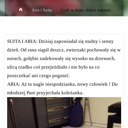
Strona
Aria i Suita
Gość w dom- dobra zabawa
główna
SUITA I ARIA: Dzisiaj zapowiadał się nudny i senny
dzień. Od rana siąpił deszcz, zwierzaki pochowały się w
norach, gołębie zadekowały się wysoko na drzewach,
ulicą rzadko coś przejeżdżało i nie było na co
poszczekać ani czego pogonić.
ARIA: Aż tu nagle niespodzianka, nowy człowiek ! Do
młodszej Pani przyjechała koleżanka.