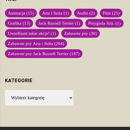
Animacja
(15)
Aria i Suita
(1)
Audio
(2)
Film
(25)
Grafika
(13)
Jack Russell Terrier
(1)
Przygoda Arii.
(1)
Uwielbiam takie akcje!
(1)
Zabawne psy
(30)
Zabawne psy Aria i Suita
(204)
Zabawne psy Jack Russell Terrier
(187)
KATEGORIE
Kategorie