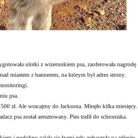
rzygotowała ulotki z wizerunkiem psa, zaoferowała nagrodę
ł nad miastem z bannerem, na którym był adres strony.
monitoringi.
niu psa.
2500 zł. Ale wracajmy do Jacksona. Minęło kilka miesięcy.
acz psa został aresztowany. Pies trafił do schroniska.
skiem i podobno zalała się łzami gdy zobaczyła na zdjęciu