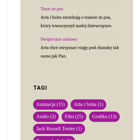
Toast za psa
Aria i Suita szczekają o toaście za psa,
który towarzyszył małej dziewczynce.
Świąteczne zabawy
Aria chce otrzymać rózgę pod choinkę tak
samo jak Pan.
TAGI
Animacja
(15)
Aria i Suita
(1)
Audio
(2)
Film
(25)
Grafika
(13)
Jack Russell Terrier
(1)