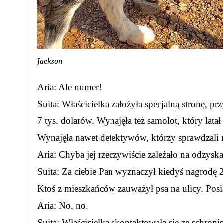
Jackson
Aria: Ale numer!
Suita: Właścicielka założyła specjalną stronę, p
7 tys. dolarów. Wynajęła też samolot, który lata
Wynajęła nawet detektywów, którzy sprawdzali 
Aria: Chyba jej rzeczywiście zależało na odzyska
Suita: Za ciebie Pan wyznaczył kiedyś nagrodę 
Ktoś z mieszkańców zauważył psa na ulicy. Posiad
Aria: No, no.
Suita: Właścicielka skontaktowała się ze schroni