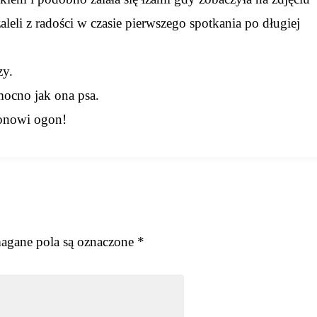
leli z radości w czasie pierwszego spotkania po długiej
zy.
mocno jak ona psa.
sonowi ogon!
gane pola są oznaczone
*