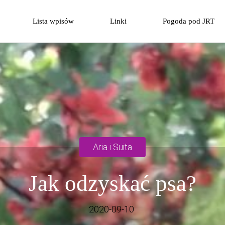
Przejdź
Lista wpisów
Linki
Pogoda pod JRT
do
treści
Aria i Suita
Jak odzyskać psa?
2020-09-10