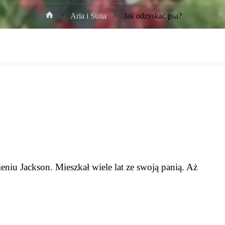
Strona
Aria i Suita
Jak odzyskać psa?
główna
mieniu Jackson. Mieszkał wiele lat ze swoją panią. Aż