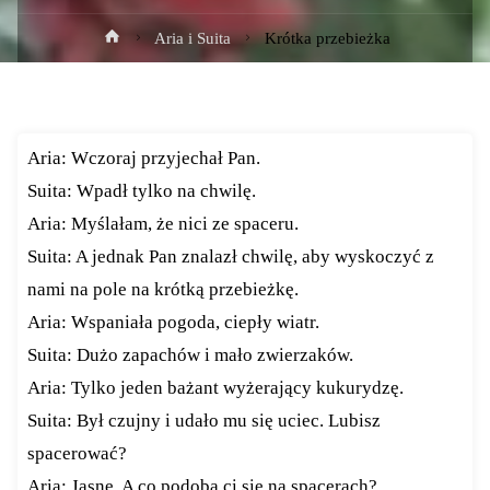
Strona
Aria i Suita
Krótka przebieżka
główna
Aria: Wczoraj przyjechał Pan.
Suita: Wpadł tylko na chwilę.
Aria: Myślałam, że nici ze spaceru.
Suita: A jednak Pan znalazł chwilę, aby wyskoczyć z
nami na pole na krótką przebieżkę.
Aria: Wspaniała pogoda, ciepły wiatr.
Suita: Dużo zapachów i mało zwierzaków.
Aria: Tylko jeden bażant wyżerający kukurydzę.
Suita: Był czujny i udało mu się uciec. Lubisz
spacerować?
Aria: Jasne. A co podoba ci się na spacerach?