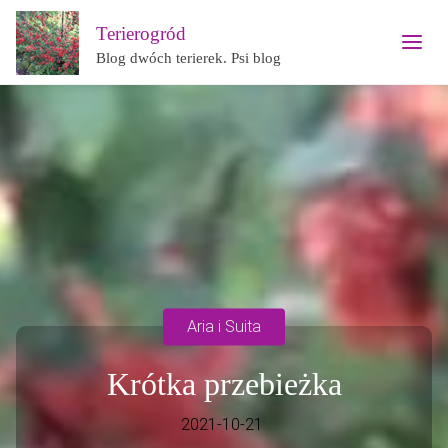
Terierogród
Blog dwóch terierek. Psi blog
Aria i Suita
Krótka przebieżka
2021-10-21