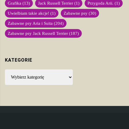
Grafika
(13)
Jack Russell Terrier
(1)
Przygoda Arii.
(1)
Uwielbiam takie akcje!
(1)
Zabawne psy
(30)
Zabawne psy Aria i Suita
(204)
Zabawne psy Jack Russell Terrier
(187)
KATEGORIE
Kategorie