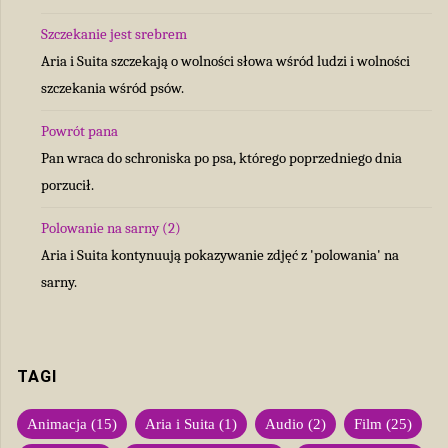
Szczekanie jest srebrem
Aria i Suita szczekają o wolności słowa wśród ludzi i wolności
szczekania wśród psów.
Powrót pana
Pan wraca do schroniska po psa, którego poprzedniego dnia
porzucił.
Polowanie na sarny (2)
Aria i Suita kontynuują pokazywanie zdjęć z 'polowania' na
sarny.
TAGI
Animacja
(15)
Aria i Suita
(1)
Audio
(2)
Film
(25)